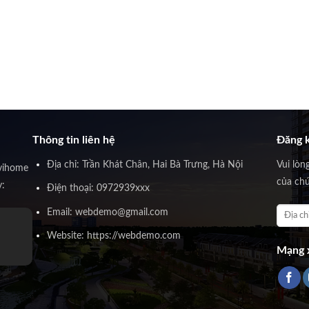
Thông tin liên hệ
Đăng k
Địa chỉ: Trần Khát Chân, Hai Bà Trưng, Hà Nội
Vui lòn
vihome
của chú
y:
Điện thoại: 0972939xxx
Email: webdemo@gmail.com
Website: https://webdemo.com
Mạng x