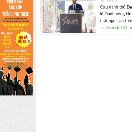
14/06/2026
Cựu danh thủ Dav
lộ Danh vọng Ho
một ngôi sao trê
<< Xem chi tiết t