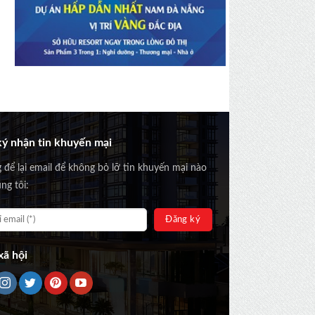
ý nhận tin khuyến mại
g để lại email để không bỏ lỡ tin khuyến mại nào
ng tôi:
ã hội