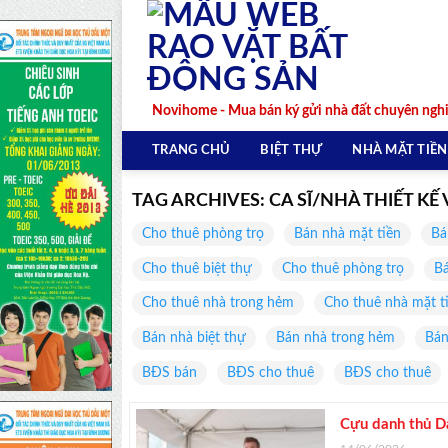
Skip
to
content
Novihome - Mua bán ký gửi nhà đất chuyên ngh
TRANG CHỦ
BIỆT THỰ
NHÀ MẶT TIỀN
TAG ARCHIVES:
CA SĨ/NHÀ THIẾT K
Cho thuê phòng trọ
Bán nhà mặt tiền
Bá
Cho thuê biệt thự
Cho thuê phòng trọ
Bá
Cho thuê nhà trong hẻm
Cho thuê nhà mặt t
Bán nhà biệt thự
Bán nhà trong hẻm
Bán
BĐS bán
BĐS cho thuê
BĐS cho thuê
Cựu danh thủ D