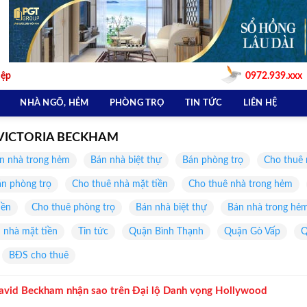
iệp
0972.939.xxx
NHÀ NGÕ, HẺM
PHÒNG TRỌ
TIN TỨC
LIÊN HỆ
Ế VICTORIA BECKHAM
n nhà trong hẻm
Bán nhà biệt thự
Bán phòng trọ
Cho thuê 
n phòng trọ
Cho thuê nhà mặt tiền
Cho thuê nhà trong hẻm
iền
Cho thuê phòng trọ
Bán nhà biệt thự
Bán nhà trong hẻ
 nhà mặt tiền
Tin tức
Quận Bình Thạnh
Quận Gò Vấp
Q
BĐS cho thuê
avid Beckham nhận sao trên Đại lộ Danh vọng Hollywood