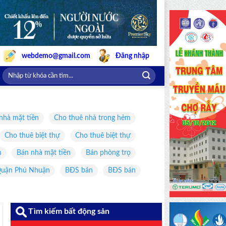
webdemo@gmail.com
Đăng nhập
nhà mặt tiền
Cho thuê nhà trong hẻm
Cho thuê biệt thự
Cho thuê biệt thự
m
Bán nhà mặt tiền
Bán phòng trọ
uận Phú Nhuận
BĐS bán
BĐS bán
Tìm kiếm bất động sản