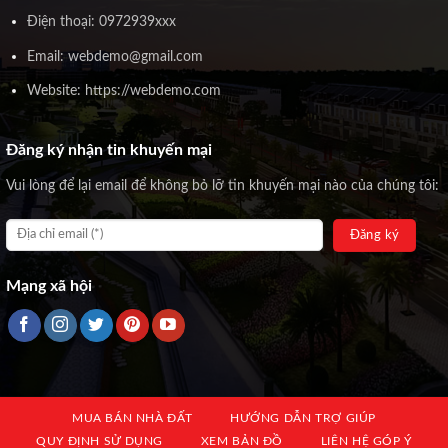
Điện thoại: 0972939xxx
Email: webdemo@gmail.com
Website: https://webdemo.com
Đăng ký nhận tin khuyến mại
Vui lòng để lại email để không bỏ lỡ tin khuyến mại nào của chúng tôi:
Mạng xã hội
MUA BÁN NHÀ ĐẤT
HƯỚNG DẪN TRỢ GIÚP
QUY ĐỊNH SỬ DỤNG
XEM BẢN ĐỒ
LIÊN HỆ GÓP Ý