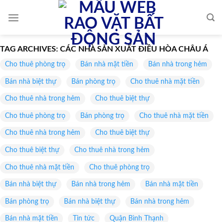
Skip
to
content
TAG ARCHIVES:
CÁC NHÀ SẢN XUẤT ĐIỀU HÒA CHÂU Á
Cho thuê phòng trọ
Bán nhà mặt tiền
Bán nhà trong hẻm
Bán nhà biệt thự
Bán phòng trọ
Cho thuê nhà mặt tiền
Cho thuê nhà trong hẻm
Cho thuê biệt thự
Cho thuê phòng trọ
Bán phòng trọ
Cho thuê nhà mặt tiền
Cho thuê nhà trong hẻm
Cho thuê biệt thự
Cho thuê biệt thự
Cho thuê nhà trong hẻm
Cho thuê nhà mặt tiền
Cho thuê phòng trọ
Bán nhà biệt thự
Bán nhà trong hẻm
Bán nhà mặt tiền
Bán phòng trọ
Bán nhà biệt thự
Bán nhà trong hẻm
Bán nhà mặt tiền
Tin tức
Quận Bình Thạnh