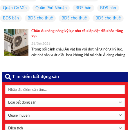
Quận Gò Vấp
Quận Phú Nhuận
BĐS bán
BĐS bán
BĐS bán
BĐS cho thuê
BĐS cho thuê
BĐS cho thuê
Châu Âu nắng nóng kỷ lục nhu cầu lắp đặt điều hòa tăng
vọt
26/06/2026
Trong bối cảnh châu Âu vật lộn với đợt nắng nóng kỷ lục,
các nhà sản xuất điều hòa không khí tại châu Á đang chứng
kiến doanh số bùng nổ. Theo Guardian, nắng nóng cực
đoan đang bao trùm nhiều khu vực tại châu ...
Tìm kiếm bất động sản