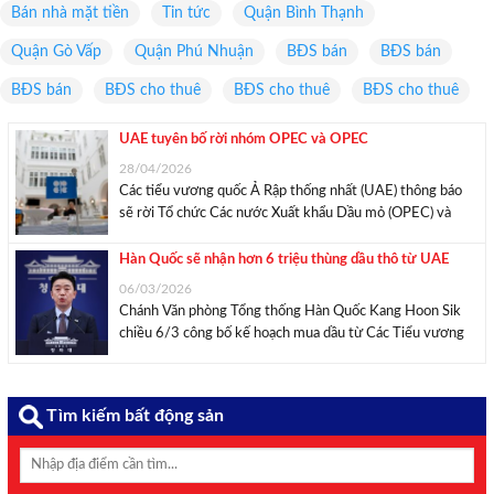
Bán nhà mặt tiền
Tin tức
Quận Bình Thạnh
Quận Gò Vấp
Quận Phú Nhuận
BĐS bán
BĐS bán
BĐS bán
BĐS cho thuê
BĐS cho thuê
BĐS cho thuê
UAE tuyên bố rời nhóm OPEC và OPEC
28/04/2026
Các tiểu vương quốc Ả Rập thống nhất (UAE) thông báo
sẽ rời Tổ chức Các nước Xuất khẩu Dầu mỏ (OPEC) và
OPEC+ từ ngày 1/5 tới. “Quyết định này được đưa ra sau
quá trình rà soát toàn diện chính sách sản xuất ...
Hàn Quốc sẽ nhận hơn 6 triệu thùng dầu thô từ UAE
06/03/2026
Chánh Văn phòng Tổng thống Hàn Quốc Kang Hoon Sik
chiều 6/3 công bố kế hoạch mua dầu từ Các Tiểu vương
quốc Ả Rập Thống nhất (UAE). “Theo chỉ đạo của Tổng
thống Lee Jae Myung, chúng tôi đã tiến hành tham vấn về
...
Tìm kiếm bất động sản