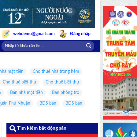
webdemo@gmail.com
Đăng nhập
nhà mặt tiền
Cho thuê nhà trong hẻm
Cho thuê biệt thự
Cho thuê biệt thự
m
Bán nhà mặt tiền
Bán phòng trọ
uận Phú Nhuận
BĐS bán
BĐS bán
Tìm kiếm bất động sản