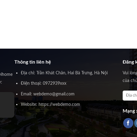
Thông tin liên hệ
Đăng k
Địa chỉ: Trần Khát Chân, Hai Bà Trưng, Hà Nội
Vui lòn
vihome
của chú
y:
Điện thoại: 0972939xxx
Email: webdemo@gmail.com
Website: https://webdemo.com
Mạng x