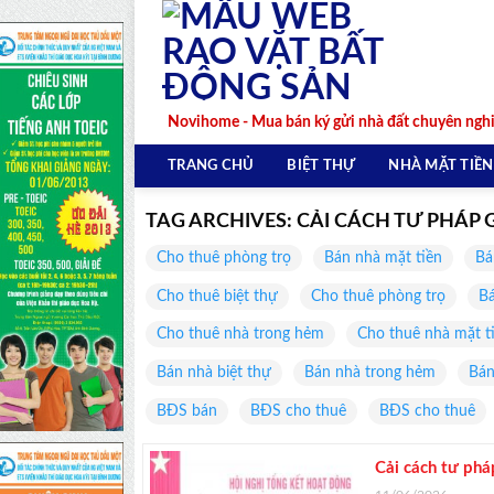
Skip
to
content
Novihome - Mua bán ký gửi nhà đất chuyên ngh
TRANG CHỦ
BIỆT THỰ
NHÀ MẶT TIỀN
TAG ARCHIVES:
CẢI CÁCH TƯ PHÁP 
Cho thuê phòng trọ
Bán nhà mặt tiền
Bá
Cho thuê biệt thự
Cho thuê phòng trọ
Bá
Cho thuê nhà trong hẻm
Cho thuê nhà mặt t
Bán nhà biệt thự
Bán nhà trong hẻm
Bán
BĐS bán
BĐS cho thuê
BĐS cho thuê
Cải cách tư phá