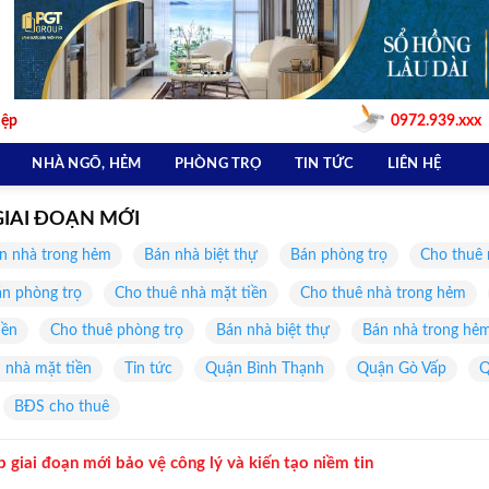
iệp
0972.939.xxx
NHÀ NGÕ, HẺM
PHÒNG TRỌ
TIN TỨC
LIÊN HỆ
GIAI ĐOẠN MỚI
n nhà trong hẻm
Bán nhà biệt thự
Bán phòng trọ
Cho thuê 
n phòng trọ
Cho thuê nhà mặt tiền
Cho thuê nhà trong hẻm
iền
Cho thuê phòng trọ
Bán nhà biệt thự
Bán nhà trong hẻ
 nhà mặt tiền
Tin tức
Quận Bình Thạnh
Quận Gò Vấp
Q
BĐS cho thuê
p giai đoạn mới bảo vệ công lý và kiến tạo niềm tin