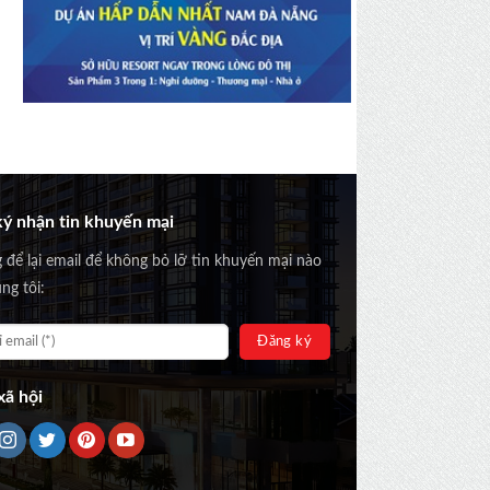
ý nhận tin khuyến mại
g để lại email để không bỏ lỡ tin khuyến mại nào
ng tôi:
ã hội