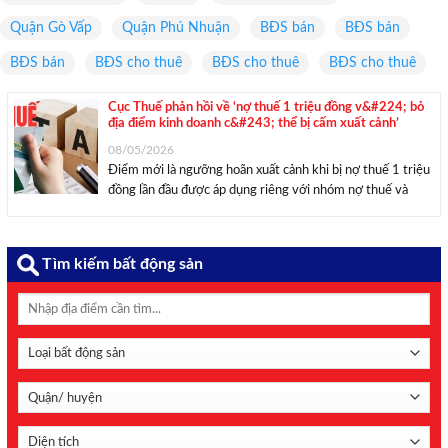
Quận Gò Vấp
Quận Phú Nhuận
BĐS bán
BĐS bán
BĐS bán
BĐS cho thuê
BĐS cho thuê
BĐS cho thuê
Cục Thuế phản hồi về ‘nợ thuế 1 triệu đồng v&#224; bỏ
địa điểm kinh doanh c&#243; thể bị cấm xuất cảnh’
08/05/2026
Điểm mới là ngưỡng hoãn xuất cảnh khi bị nợ thuế 1 triệu
đồng lần đầu được áp dụng riêng với nhóm nợ thuế và
không còn hoạt động tại địa chỉ đăng ký – dấu hiệu vi
phạm nghĩa vụ kê khai, quản lý ...
Tìm kiếm bất động sản