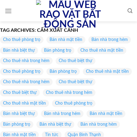
Skip
to
content
TAG ARCHIVES:
CẤM XUẤT CẢNH
Cho thuê phòng trọ
Bán nhà mặt tiền
Bán nhà trong hẻm
Bán nhà biệt thự
Bán phòng trọ
Cho thuê nhà mặt tiền
Cho thuê nhà trong hẻm
Cho thuê biệt thự
Cho thuê phòng trọ
Bán phòng trọ
Cho thuê nhà mặt tiền
Cho thuê nhà trong hẻm
Cho thuê biệt thự
Cho thuê biệt thự
Cho thuê nhà trong hẻm
Cho thuê nhà mặt tiền
Cho thuê phòng trọ
Bán nhà biệt thự
Bán nhà trong hẻm
Bán nhà mặt tiền
Bán phòng trọ
Bán nhà biệt thự
Bán nhà trong hẻm
Bán nhà mặt tiền
Tin tức
Quận Bình Thạnh