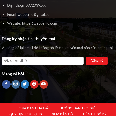
Điện thoại: 0972939xxx
Email: webdemo@gmail.com
Website: https://webdemo.com
Đăng ký nhận tin khuyến mại
Vui lòng để lại email để không bỏ lỡ tin khuyến mại nào của chúng tôi:
Mạng xã hội
MUA BÁN NHÀ ĐẤT
HƯỚNG DẪN TRỢ GIÚP
QUY ĐỊNH SỬ DỤNG
XEM BẢN ĐỒ
LIÊN HỆ GÓP Ý