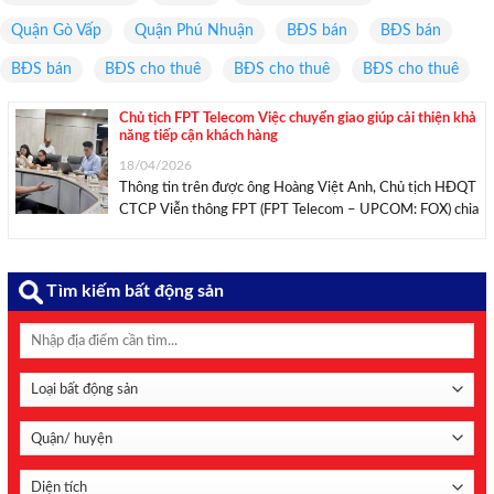
Quận Gò Vấp
Quận Phú Nhuận
BĐS bán
BĐS bán
BĐS bán
BĐS cho thuê
BĐS cho thuê
BĐS cho thuê
Chủ tịch FPT Telecom Việc chuyển giao giúp cải thiện khả
năng tiếp cận khách hàng
18/04/2026
Thông tin trên được ông Hoàng Việt Anh, Chủ tịch HĐQT
CTCP Viễn thông FPT (FPT Telecom – UPCOM: FOX) chia
sẻ với cổ đông tại ĐHĐCĐ thường niên năm 2026, tổ
chức ngày 17/4. Năm 2026 là kỳ họp ĐHĐCĐ thường
niên đầu tiên ...
Tìm kiếm bất động sản