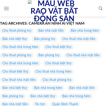
Skip
to
content
TAG ARCHIVES:
CAMERA AN NINH AI VIỆT NAM
Cho thuê phòng trọ
Bán nhà mặt tiền
Bán nhà trong hẻm
Bán nhà biệt thự
Bán phòng trọ
Cho thuê nhà mặt tiền
Cho thuê nhà trong hẻm
Cho thuê biệt thự
Cho thuê phòng trọ
Bán phòng trọ
Cho thuê nhà mặt tiền
Cho thuê nhà trong hẻm
Cho thuê biệt thự
Cho thuê biệt thự
Cho thuê nhà trong hẻm
Cho thuê nhà mặt tiền
Cho thuê phòng trọ
Bán nhà biệt thự
Bán nhà trong hẻm
Bán nhà mặt tiền
Bán phòng trọ
Bán nhà biệt thự
Bán nhà trong hẻm
Bán nhà mặt tiền
Tin tức
Quận Bình Thạnh