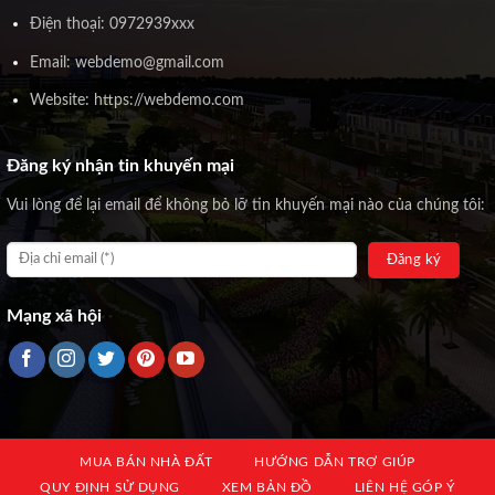
Điện thoại: 0972939xxx
Email: webdemo@gmail.com
Website: https://webdemo.com
Đăng ký nhận tin khuyến mại
Vui lòng để lại email để không bỏ lỡ tin khuyến mại nào của chúng tôi:
Mạng xã hội
MUA BÁN NHÀ ĐẤT
HƯỚNG DẪN TRỢ GIÚP
QUY ĐỊNH SỬ DỤNG
XEM BẢN ĐỒ
LIÊN HỆ GÓP Ý