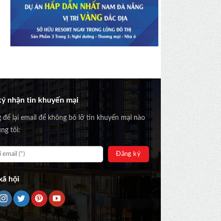
ý nhận tin khuyến mại
g để lại email để không bỏ lỡ tin khuyến mại nào
ng tôi:
ã hội