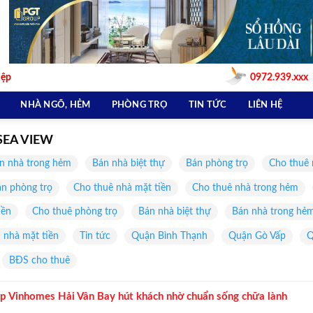
iệp
0972.939.xxx
NHÀ NGÕ, HẺM
PHÒNG TRỌ
TIN TỨC
LIÊN HỆ
SEA VIEW
n nhà trong hẻm
Bán nhà biệt thự
Bán phòng trọ
Cho thuê 
n phòng trọ
Cho thuê nhà mặt tiền
Cho thuê nhà trong hẻm
iền
Cho thuê phòng trọ
Bán nhà biệt thự
Bán nhà trong hẻ
 nhà mặt tiền
Tin tức
Quận Bình Thạnh
Quận Gò Vấp
Q
BĐS cho thuê
ập Vinhomes Hải Vân Bay hút khách nhờ chuẩn sống chữa lành