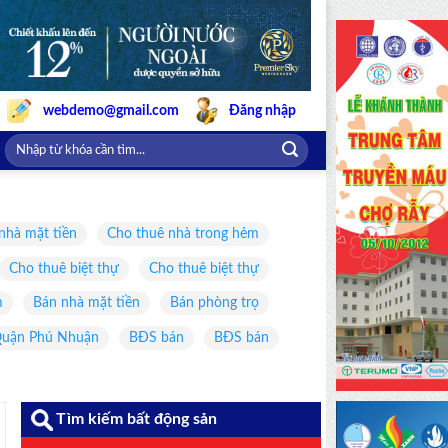
webdemo@gmail.com
Đăng nhập
nhà mặt tiền
Cho thuê nhà trong hẻm
Cho thuê biệt thự
Cho thuê biệt thự
m
Bán nhà mặt tiền
Bán phòng trọ
uận Phú Nhuận
BĐS bán
BĐS bán
Tìm kiếm bất động sản