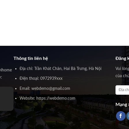
Thông tin liên hệ
Đăng k
Địa chỉ: Trần Khát Chân, Hai Bà Trưng, Hà Nội
Vui lòn
vihome
của chú
y:
Điện thoại: 0972939xxx
Email: webdemo@gmail.com
Website: https://webdemo.com
Mạng x