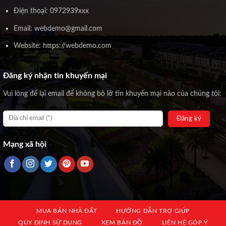
Điện thoại: 0972939xxx
Email: webdemo@gmail.com
Website: https://webdemo.com
Đăng ký nhận tin khuyến mại
Vui lòng để lại email để không bỏ lỡ tin khuyến mại nào của chúng tôi:
Mạng xã hội
MUA BÁN NHÀ ĐẤT
HƯỚNG DẪN TRỢ GIÚP
QUY ĐỊNH SỬ DỤNG
XEM BẢN ĐỒ
LIÊN HỆ GÓP Ý