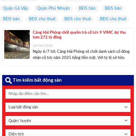
Quận Gò Vấp
Quận Phú Nhuận
BĐS bán
BĐS bán
BĐS bán
BĐS cho thuê
BĐS cho thuê
BĐS cho thuê
Cảng Hải Phòng chốt quyền trả cổ tức 9 VIMC dự thu
hơn 272 tỷ đồng
26/06/2026
Ngày 6/7 tới, Cảng Hải Phòng sẽ chốt danh sách cổ đông
nhận cổ tức năm 2025 bằng tiền mặt. Với tỷ lệ sở hữu
92,56%, VIMC là cổ đông hưởng lợi lớn nhất từ đợt chi
trả này. Ảnh minh họa: Mộc An/Mekong ASEAN. ...
Tìm kiếm bất động sản