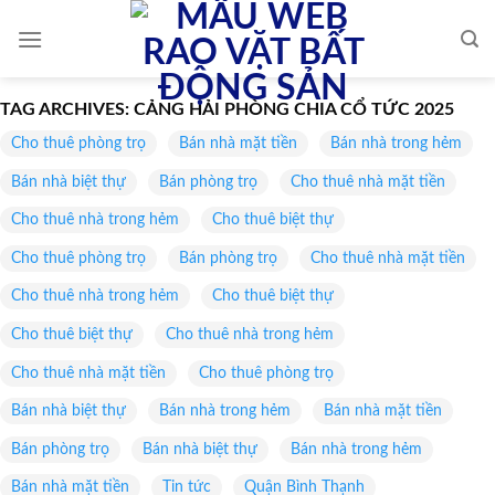
Skip
to
content
TAG ARCHIVES:
CẢNG HẢI PHÒNG CHIA CỔ TỨC 2025
Cho thuê phòng trọ
Bán nhà mặt tiền
Bán nhà trong hẻm
Bán nhà biệt thự
Bán phòng trọ
Cho thuê nhà mặt tiền
Cho thuê nhà trong hẻm
Cho thuê biệt thự
Cho thuê phòng trọ
Bán phòng trọ
Cho thuê nhà mặt tiền
Cho thuê nhà trong hẻm
Cho thuê biệt thự
Cho thuê biệt thự
Cho thuê nhà trong hẻm
Cho thuê nhà mặt tiền
Cho thuê phòng trọ
Bán nhà biệt thự
Bán nhà trong hẻm
Bán nhà mặt tiền
Bán phòng trọ
Bán nhà biệt thự
Bán nhà trong hẻm
Bán nhà mặt tiền
Tin tức
Quận Bình Thạnh