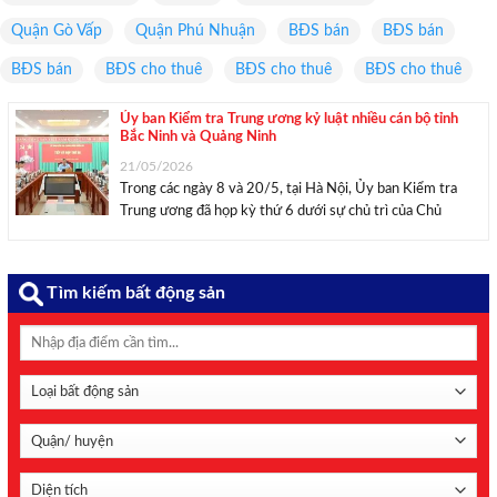
Quận Gò Vấp
Quận Phú Nhuận
BĐS bán
BĐS bán
BĐS bán
BĐS cho thuê
BĐS cho thuê
BĐS cho thuê
Ủy ban Kiểm tra Trung ương kỷ luật nhiều cán bộ tỉnh
Bắc Ninh và Quảng Ninh
21/05/2026
Trong các ngày 8 và 20/5, tại Hà Nội, Ủy ban Kiểm tra
Trung ương đã họp kỳ thứ 6 dưới sự chủ trì của Chủ
nhiệm Ủy ban Kiểm tra Trung ương Trần Sỹ Thanh. Chủ
nhiệm Ủy ban Kiểm tra Trung ương Trần ...
Tìm kiếm bất động sản