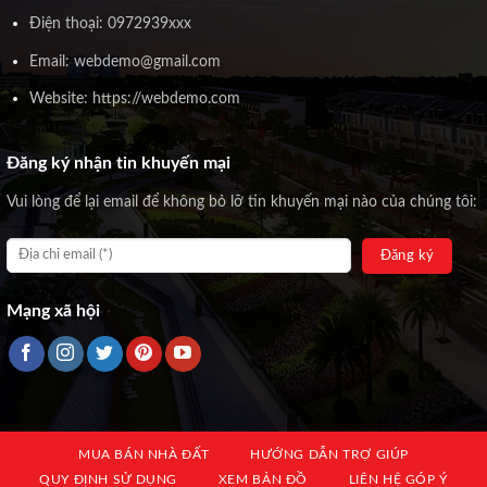
Điện thoại: 0972939xxx
Email: webdemo@gmail.com
Website: https://webdemo.com
Đăng ký nhận tin khuyến mại
Vui lòng để lại email để không bỏ lỡ tin khuyến mại nào của chúng tôi:
Mạng xã hội
MUA BÁN NHÀ ĐẤT
HƯỚNG DẪN TRỢ GIÚP
QUY ĐỊNH SỬ DỤNG
XEM BẢN ĐỒ
LIÊN HỆ GÓP Ý