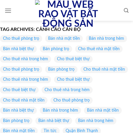
Skip
to
content
TAG ARCHIVES:
CẢNH CÁO CÁN BỘ
Cho thuê phòng trọ
Bán nhà mặt tiền
Bán nhà trong hẻm
Bán nhà biệt thự
Bán phòng trọ
Cho thuê nhà mặt tiền
Cho thuê nhà trong hẻm
Cho thuê biệt thự
Cho thuê phòng trọ
Bán phòng trọ
Cho thuê nhà mặt tiền
Cho thuê nhà trong hẻm
Cho thuê biệt thự
Cho thuê biệt thự
Cho thuê nhà trong hẻm
Cho thuê nhà mặt tiền
Cho thuê phòng trọ
Bán nhà biệt thự
Bán nhà trong hẻm
Bán nhà mặt tiền
Bán phòng trọ
Bán nhà biệt thự
Bán nhà trong hẻm
Bán nhà mặt tiền
Tin tức
Quận Bình Thạnh