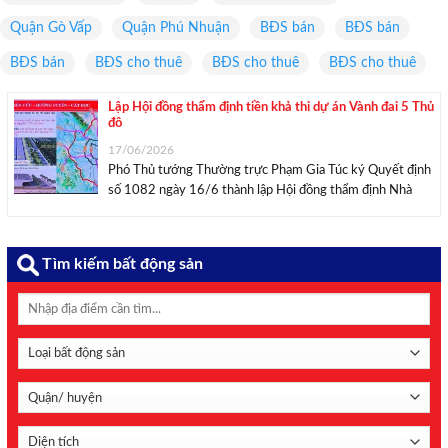
Quận Gò Vấp
Quận Phú Nhuận
BĐS bán
BĐS bán
BĐS bán
BĐS cho thuê
BĐS cho thuê
BĐS cho thuê
Lập Hội đồng thẩm định tiền khả thi dự án Vành đai 5 Thủ
đô
17/06/2026
Phó Thủ tướng Thường trực Phạm Gia Túc ký Quyết định
số 1082 ngày 16/6 thành lập Hội đồng thẩm định Nhà
nước thẩm định Báo cáo nghiên cứu tiền khả thi Dự án đầu
tư xây dựng đường Vành đai 5 – Vùng Thủ ...
Tìm kiếm bất động sản