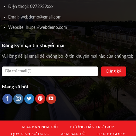
Điện thoại: 0972939xxx
Email: webdemo@gmail.com
Website: https://webdemo.com
Đăng ký nhận tin khuyến mại
Vui lòng để lại email để không bỏ lỡ tin khuyến mại nào của chúng tôi:
Mạng xã hội
MUA BÁN NHÀ ĐẤT
HƯỚNG DẪN TRỢ GIÚP
QUY ĐỊNH SỬ DỤNG
XEM BẢN ĐỒ
LIÊN HỆ GÓP Ý