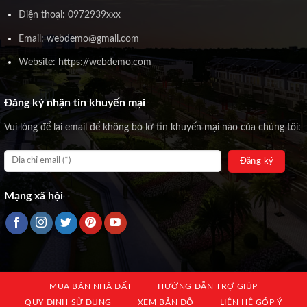
Điện thoại: 0972939xxx
Email: webdemo@gmail.com
Website: https://webdemo.com
Đăng ký nhận tin khuyến mại
Vui lòng để lại email để không bỏ lỡ tin khuyến mại nào của chúng tôi:
Mạng xã hội
MUA BÁN NHÀ ĐẤT
HƯỚNG DẪN TRỢ GIÚP
QUY ĐỊNH SỬ DỤNG
XEM BẢN ĐỒ
LIÊN HỆ GÓP Ý