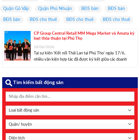
Quận Gò Vấp
Quận Phú Nhuận
BĐS bán
BĐS bán
BĐS bán
BĐS cho thuê
BĐS cho thuê
BĐS cho thuê
CP Group Central Retail MM Mega Market và Amata ký
loạt thỏa thuận tại Phú Thọ
18/06/2026
Tại sự kiện ‘Kết nối Thái Lan tại Phú Thọ’ ngày 17/6,
nhiều văn kiện hợp tác đã được ký kết giữa các doanh
nghiệp Thái Lan, đối tác quốc tế và tỉnh Phú Thọ, tập trung
vào các lĩnh vực đầu tư, thương mại, ...
Tìm kiếm bất động sản