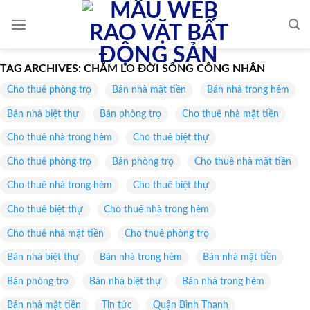
Skip
to
content
TAG ARCHIVES:
CHĂM LO ĐỜI SỐNG CÔNG NHÂN
Cho thuê phòng trọ
Bán nhà mặt tiền
Bán nhà trong hẻm
Bán nhà biệt thự
Bán phòng trọ
Cho thuê nhà mặt tiền
Cho thuê nhà trong hẻm
Cho thuê biệt thự
Cho thuê phòng trọ
Bán phòng trọ
Cho thuê nhà mặt tiền
Cho thuê nhà trong hẻm
Cho thuê biệt thự
Cho thuê biệt thự
Cho thuê nhà trong hẻm
Cho thuê nhà mặt tiền
Cho thuê phòng trọ
Bán nhà biệt thự
Bán nhà trong hẻm
Bán nhà mặt tiền
Bán phòng trọ
Bán nhà biệt thự
Bán nhà trong hẻm
Bán nhà mặt tiền
Tin tức
Quận Bình Thạnh