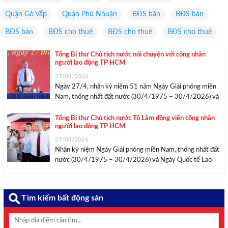
Quận Gò Vấp
Quận Phú Nhuận
BĐS bán
BĐS bán
BĐS bán
BĐS cho thuê
BĐS cho thuê
BĐS cho thuê
Tổng Bí thư Chủ tịch nước nói chuyện với công nhân
người lao động TP HCM
27/04/2026
Ngày 27/4, nhân kỷ niệm 51 năm Ngày Giải phóng miền
Nam, thống nhất đất nước (30/4/1975 – 30/4/2026) và
Ngày Quốc tế Lao động 1/5, Tổng Bí thư, Chủ tịch nước
Tô Lâm đã đến thăm, gặp gỡ, trò chuyện với công nhân,
Tổng Bí thư Chủ tịch nước Tô Lâm động viên công nhân
người lao động TP HCM
người ...
27/04/2026
Nhân kỷ niệm Ngày Giải phóng miền Nam, thống nhất đất
nước (30/4/1975 – 30/4/2026) và Ngày Quốc tế Lao
động 1/5, sáng 27/4, Tổng Bí thư, Chủ tịch nước Tô Lâm
và Đoàn Công tác của Trung ương đã đến thăm, động viên
công ...
Tìm kiếm bất động sản