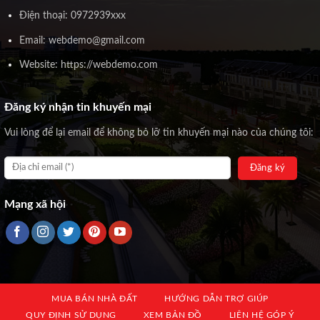
Điện thoại: 0972939xxx
Email: webdemo@gmail.com
Website: https://webdemo.com
Đăng ký nhận tin khuyến mại
Vui lòng để lại email để không bỏ lỡ tin khuyến mại nào của chúng tôi:
Mạng xã hội
MUA BÁN NHÀ ĐẤT
HƯỚNG DẪN TRỢ GIÚP
QUY ĐỊNH SỬ DỤNG
XEM BẢN ĐỒ
LIÊN HỆ GÓP Ý