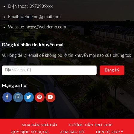
Điện thoại: 0972939xxx
Email: webdemo@gmail.com
Website: https://webdemo.com
Đăng ký nhận tin khuyến mại
Vui lòng để lại email để không bỏ lỡ tin khuyến mại nào của chúng tôi:
Mạng xã hội
MUA BÁN NHÀ ĐẤT
HƯỚNG DẪN TRỢ GIÚP
QUY ĐỊNH SỬ DỤNG
XEM BẢN ĐỒ
LIÊN HỆ GÓP Ý