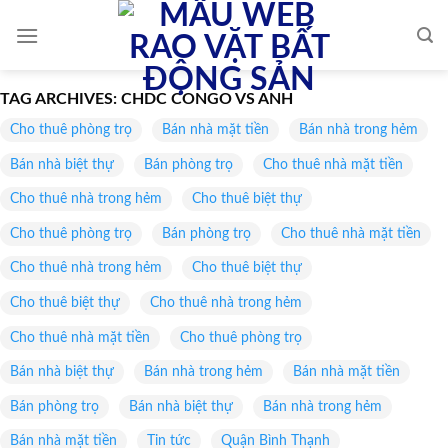
Skip
to
content
TAG ARCHIVES:
CHDC CONGO VS ANH
Cho thuê phòng trọ
Bán nhà mặt tiền
Bán nhà trong hẻm
Bán nhà biệt thự
Bán phòng trọ
Cho thuê nhà mặt tiền
Cho thuê nhà trong hẻm
Cho thuê biệt thự
Cho thuê phòng trọ
Bán phòng trọ
Cho thuê nhà mặt tiền
Cho thuê nhà trong hẻm
Cho thuê biệt thự
Cho thuê biệt thự
Cho thuê nhà trong hẻm
Cho thuê nhà mặt tiền
Cho thuê phòng trọ
Bán nhà biệt thự
Bán nhà trong hẻm
Bán nhà mặt tiền
Bán phòng trọ
Bán nhà biệt thự
Bán nhà trong hẻm
Bán nhà mặt tiền
Tin tức
Quận Bình Thạnh