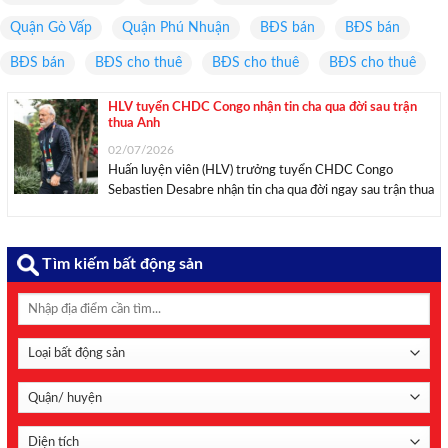
Quận Gò Vấp
Quận Phú Nhuận
BĐS bán
BĐS bán
BĐS bán
BĐS cho thuê
BĐS cho thuê
BĐS cho thuê
HLV tuyển CHDC Congo nhận tin cha qua đời sau trận
thua Anh
02/07/2026
Huấn luyện viên (HLV) trưởng tuyển CHDC Congo
Sebastien Desabre nhận tin cha qua đời ngay sau trận thua
tuyển Anh ở Vòng 32 đội World Cup 2026. HLV tuyển
CHDC Congo, ông Sebastien Desabre. Ảnh: Liên đoàn
Bóng đá CHDC Congo Trong buổi họp ...
Tìm kiếm bất động sản