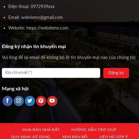
Điện thoại: 0972939xxx
Email: webdemo@gmail.com
Website: https://webdemo.com
Đăng ký nhận tin khuyến mại
Vui lòng để lại email để không bỏ lỡ tin khuyến mại nào của chúng tôi:
Mạng xã hội
MUA BÁN NHÀ ĐẤT
HƯỚNG DẪN TRỢ GIÚP
QUY ĐỊNH SỬ DỤNG
XEM BẢN ĐỒ
LIÊN HỆ GÓP Ý