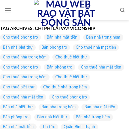
Skip
to
content
TAG ARCHIVES:
CHI PHÍ LÃI VAY VICONSHIP
Cho thuê phòng trọ
Bán nhà mặt tiền
Bán nhà trong hẻm
Bán nhà biệt thự
Bán phòng trọ
Cho thuê nhà mặt tiền
Cho thuê nhà trong hẻm
Cho thuê biệt thự
Cho thuê phòng trọ
Bán phòng trọ
Cho thuê nhà mặt tiền
Cho thuê nhà trong hẻm
Cho thuê biệt thự
Cho thuê biệt thự
Cho thuê nhà trong hẻm
Cho thuê nhà mặt tiền
Cho thuê phòng trọ
Bán nhà biệt thự
Bán nhà trong hẻm
Bán nhà mặt tiền
Bán phòng trọ
Bán nhà biệt thự
Bán nhà trong hẻm
Bán nhà mặt tiền
Tin tức
Quận Bình Thạnh