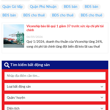
Quận Gò Vấp
Quận Phú Nhuận
BĐS bán
BĐS bán
BĐS bán
BĐS cho thuê
BĐS cho thuê
BĐS cho thuê
Viconship báo lãi quý 1 giảm 37 trước sức ép chi phí tài
chính
06/05/2026
Quý 1/2026, doanh thu thuần của Viconship tăng 26%,
song chi phí tài chính tăng đột biến đã kéo lãi sau thuế
giảm 37% so với cùng kỳ năm trước. Ảnh minh họa: VSC.
CTCP Container Việt Nam (Viconship, HoSE: VSC) vừa
công bố báo ...
Tìm kiếm bất động sản