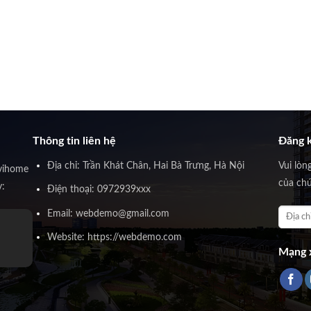
Thông tin liên hệ
Đăng k
Địa chỉ: Trần Khát Chân, Hai Bà Trưng, Hà Nội
Vui lòn
vihome
của chú
y:
Điện thoại: 0972939xxx
Email: webdemo@gmail.com
Website: https://webdemo.com
Mạng x