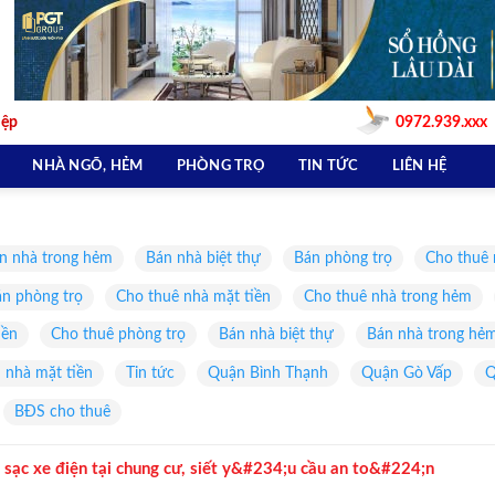
iệp
0972.939.xxx
NHÀ NGÕ, HẺM
PHÒNG TRỌ
TIN TỨC
LIÊN HỆ
n nhà trong hẻm
Bán nhà biệt thự
Bán phòng trọ
Cho thuê 
n phòng trọ
Cho thuê nhà mặt tiền
Cho thuê nhà trong hẻm
iền
Cho thuê phòng trọ
Bán nhà biệt thự
Bán nhà trong hẻ
 nhà mặt tiền
Tin tức
Quận Bình Thạnh
Quận Gò Vấp
Q
BĐS cho thuê
 sạc xe điện tại chung cư, siết y&#234;u cầu an to&#224;n