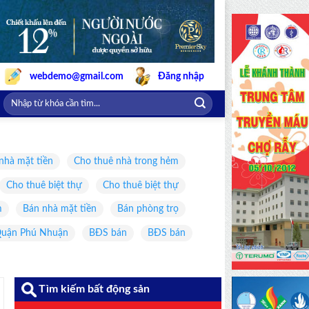
webdemo@gmail.com
Đăng nhập
nhà mặt tiền
Cho thuê nhà trong hẻm
Cho thuê biệt thự
Cho thuê biệt thự
m
Bán nhà mặt tiền
Bán phòng trọ
uận Phú Nhuận
BĐS bán
BĐS bán
Tìm kiếm bất động sản