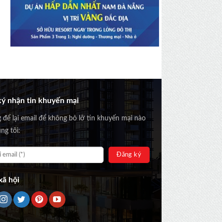
ý nhận tin khuyến mại
g để lại email để không bỏ lỡ tin khuyến mại nào
ng tôi:
ã hội