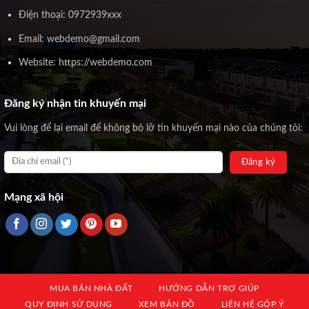
Điện thoại: 0972939xxx
Email: webdemo@gmail.com
Website: https://webdemo.com
Đăng ký nhận tin khuyến mại
Vui lòng để lại email để không bỏ lỡ tin khuyến mại nào của chúng tôi:
Mạng xã hội
MUA BÁN NHÀ ĐẤT
HƯỚNG DẪN TRỢ GIÚP
QUY ĐỊNH SỬ DỤNG
XEM BẢN ĐỒ
LIÊN HỆ GÓP Ý