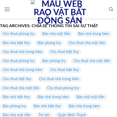
Skip
to
content
TAG ARCHIVES:
CHIA SẺ THÔNG TIN SAI SỰ THẬT
Cho thuê phòng trọ
Bán nhà mặt tiền
Bán nhà trong hẻm
Bán nhà biệt thự
Bán phòng trọ
Cho thuê nhà mặt tiền
Cho thuê nhà trong hẻm
Cho thuê biệt thự
Cho thuê phòng trọ
Bán phòng trọ
Cho thuê nhà mặt tiền
Cho thuê nhà trong hẻm
Cho thuê biệt thự
Cho thuê biệt thự
Cho thuê nhà trong hẻm
Cho thuê nhà mặt tiền
Cho thuê phòng trọ
Bán nhà biệt thự
Bán nhà trong hẻm
Bán nhà mặt tiền
Bán phòng trọ
Bán nhà biệt thự
Bán nhà trong hẻm
Bán nhà mặt tiền
Tin tức
Quận Bình Thạnh