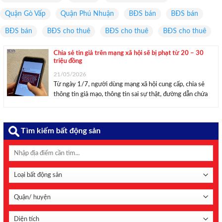
Quận Gò Vấp
Quận Phú Nhuận
BĐS bán
BĐS bán
BĐS bán
BĐS cho thuê
BĐS cho thuê
BĐS cho thuê
Chia sẻ tin giả trên mạng xã hội sẽ bị phạt từ 20 – 30
triệu đồng
21/05/2026
Từ ngày 1/7, người dùng mạng xã hội cung cấp, chia sẻ
thông tin giả mạo, thông tin sai sự thật, đường dẫn chứa
nội dung bị cấm, sẽ bị phạt từ 20 – 30 triệu đồng. Chia sẻ
tin giả, tin sai sự thật ...
Tìm kiếm bất động sản