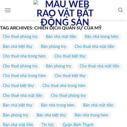
Skip
to
content
TAG ARCHIVES:
CHIẾN DỊCH QUÂN SỰ CỦA MỸ
Cho thuê phòng trọ
Bán nhà mặt tiền
Bán nhà trong hẻm
Bán nhà biệt thự
Bán phòng trọ
Cho thuê nhà mặt tiền
Cho thuê nhà trong hẻm
Cho thuê biệt thự
Cho thuê phòng trọ
Bán phòng trọ
Cho thuê nhà mặt tiền
Cho thuê nhà trong hẻm
Cho thuê biệt thự
Cho thuê biệt thự
Cho thuê nhà trong hẻm
Cho thuê nhà mặt tiền
Cho thuê phòng trọ
Bán nhà biệt thự
Bán nhà trong hẻm
Bán nhà mặt tiền
Bán phòng trọ
Bán nhà biệt thự
Bán nhà trong hẻm
Bán nhà mặt tiền
Tin tức
Quận Bình Thạnh