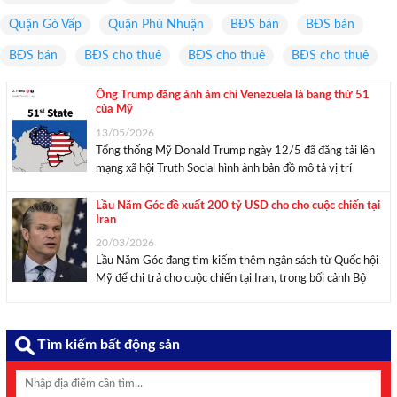
Quận Gò Vấp
Quận Phú Nhuận
BĐS bán
BĐS bán
BĐS bán
BĐS cho thuê
BĐS cho thuê
BĐS cho thuê
Ông Trump đăng ảnh ám chỉ Venezuela là bang thứ 51
của Mỹ
13/05/2026
Tổng thống Mỹ Donald Trump ngày 12/5 đã đăng tải lên
mạng xã hội Truth Social hình ảnh bản đồ mô tả vị trí
Venezuela chèn lá cờ Mỹ và dòng chữ “Bang thứ 51”. Hình
ảnh trên được công bố trong lúc Tổng thống ...
Lầu Năm Góc đề xuất 200 tỷ USD cho cho cuộc chiến tại
Iran
20/03/2026
Lầu Năm Góc đang tìm kiếm thêm ngân sách từ Quốc hội
Mỹ để chi trả cho cuộc chiến tại Iran, trong bối cảnh Bộ
trưởng Quốc phòng Pete Hegseth khẳng định chiến dịch
đang diễn ra đúng kế hoạch và bác bỏ lo ngại ...
Tìm kiếm bất động sản