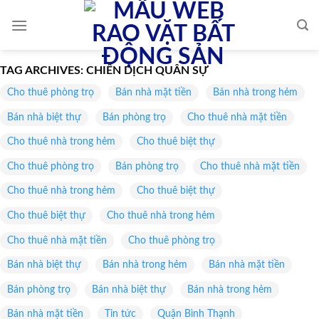
Skip
to
content
TAG ARCHIVES:
CHIẾN DỊCH QUÂN SỰ
Cho thuê phòng trọ
Bán nhà mặt tiền
Bán nhà trong hẻm
Bán nhà biệt thự
Bán phòng trọ
Cho thuê nhà mặt tiền
Cho thuê nhà trong hẻm
Cho thuê biệt thự
Cho thuê phòng trọ
Bán phòng trọ
Cho thuê nhà mặt tiền
Cho thuê nhà trong hẻm
Cho thuê biệt thự
Cho thuê biệt thự
Cho thuê nhà trong hẻm
Cho thuê nhà mặt tiền
Cho thuê phòng trọ
Bán nhà biệt thự
Bán nhà trong hẻm
Bán nhà mặt tiền
Bán phòng trọ
Bán nhà biệt thự
Bán nhà trong hẻm
Bán nhà mặt tiền
Tin tức
Quận Bình Thạnh