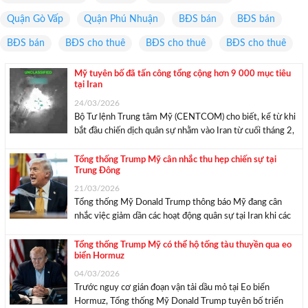
Quận Gò Vấp
Quận Phú Nhuận
BĐS bán
BĐS bán
BĐS bán
BĐS cho thuê
BĐS cho thuê
BĐS cho thuê
Mỹ tuyên bố đã tấn công tổng cộng hơn 9 000 mục tiêu
tại Iran
24/03/2026
Bộ Tư lệnh Trung tâm Mỹ (CENTCOM) cho biết, kể từ khi
bắt đầu chiến dịch quân sự nhằm vào Iran từ cuối tháng 2,
quân đội Mỹ đã tiến hành tấn công hơn 9.000 mục tiêu
bên trong nước này, phá hủy và làm ...
Tổng thống Trump Mỹ cân nhắc thu hẹp chiến sự tại
Trung Đông
21/03/2026
Tổng thống Mỹ Donald Trump thông báo Mỹ đang cân
nhắc việc giảm dần các hoạt động quân sự tại Iran khi các
mục tiêu trong chiến dịch đã gần hoàn thành. “Chúng ta
đang tiến rất gần tới việc hoàn thành các mục tiêu ...
Tổng thống Trump Mỹ có thể hộ tống tàu thuyền qua eo
biển Hormuz
04/03/2026
Trước nguy cơ gián đoạn vận tải dầu mỏ tại Eo biển
Hormuz, Tổng thống Mỹ Donald Trump tuyên bố triển