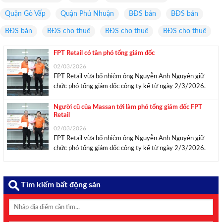
Quận Gò Vấp
Quận Phú Nhuận
BĐS bán
BĐS bán
BĐS bán
BĐS cho thuê
BĐS cho thuê
BĐS cho thuê
FPT Retail có tân phó tổng giám đốc
02/03/2026
FPT Retail vừa bổ nhiệm ông Nguyễn Anh Nguyên giữ
chức phó tổng giám đốc công ty kể từ ngày 2/3/2026.
Tân Phó Tổng Giám đốc FPT Retail nhận quyết định bổ
nhiệm từ ông Nguyễn Văn Khoa, Tổng Giám đốc Tập đoàn
Người cũ của Massan tới làm phó tổng giám đốc FPT
Retail
FPT. Ảnh: ...
02/03/2026
FPT Retail vừa bổ nhiệm ông Nguyễn Anh Nguyên giữ
chức phó tổng giám đốc công ty kể từ ngày 2/3/2026.
Tân Phó Tổng Giám đốc FPT Retail nhận quyết định bổ
nhiệm từ ông Nguyễn Văn Khoa, Tổng Giám đốc Tập đoàn
FPT. Ảnh: ...
Tìm kiếm bất động sản