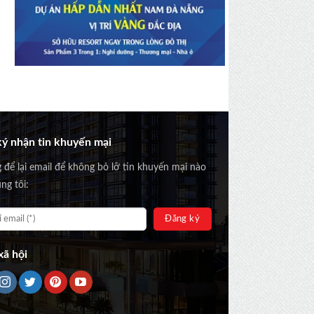
ý nhận tin khuyến mại
g để lại email để không bỏ lỡ tin khuyến mại nào
ng tôi:
ã hội