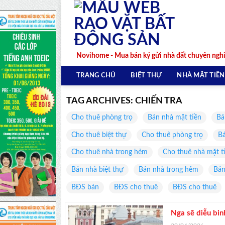
Skip
to
content
Novihome - Mua bán ký gửi nhà đất chuyên ngh
TRANG CHỦ
BIỆT THỰ
NHÀ MẶT TIỀN
TAG ARCHIVES:
CHIẾN TRA
Cho thuê phòng trọ
Bán nhà mặt tiền
Bá
Cho thuê biệt thự
Cho thuê phòng trọ
Bá
Cho thuê nhà trong hẻm
Cho thuê nhà mặt t
Bán nhà biệt thự
Bán nhà trong hẻm
Bán
BĐS bán
BĐS cho thuê
BĐS cho thuê
Nga sẽ diễu bin