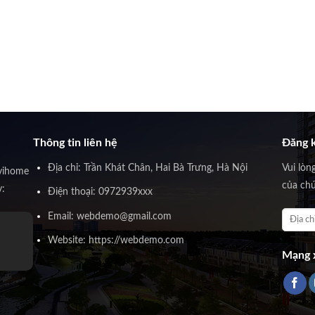
Thông tin liên hệ
Đăng k
Địa chỉ: Trần Khát Chân, Hai Bà Trưng, Hà Nội
Vui lòn
vihome
của chú
y:
Điện thoại: 0972939xxx
Email: webdemo@gmail.com
Website: https://webdemo.com
Mạng x