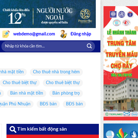
webdemo@gmail.com
Đăng nhập
nhà mặt tiền
Cho thuê nhà trong hẻm
Cho thuê biệt thự
Cho thuê biệt thự
m
Bán nhà mặt tiền
Bán phòng trọ
uận Phú Nhuận
BĐS bán
BĐS bán
Tìm kiếm bất động sản