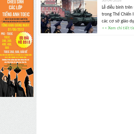
30/04/2026
Lễ diễu binh trê
trong Thế Chiến 
các cơ sở giáo dụ
<< Xem chi tiết t