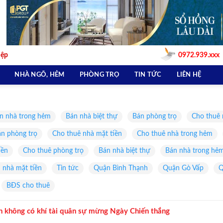
iệp
0972.939.xxx
NHÀ NGÕ, HẺM
PHÒNG TRỌ
TIN TỨC
LIÊN HỆ
n nhà trong hẻm
Bán nhà biệt thự
Bán phòng trọ
Cho thuê 
n phòng trọ
Cho thuê nhà mặt tiền
Cho thuê nhà trong hẻm
iền
Cho thuê phòng trọ
Bán nhà biệt thự
Bán nhà trong hẻ
 nhà mặt tiền
Tin tức
Quận Bình Thạnh
Quận Gò Vấp
Q
BĐS cho thuê
h không có khí tài quân sự mừng Ngày Chiến thắng