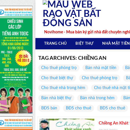
Skip
to
content
Novihome - Mua bán ký gửi nhà đất chuyên ngh
TRANG CHỦ
BIỆT THỰ
NHÀ MẶT TIỀN
TAG ARCHIVES:
CHIỀNG AN
Cho thuê phòng trọ
Bán nhà mặt tiền
Bá
Cho thuê biệt thự
Cho thuê phòng trọ
Bá
Cho thuê nhà trong hẻm
Cho thuê nhà mặt t
Bán nhà biệt thự
Bán nhà trong hẻm
Bán
BĐS bán
BĐS cho thuê
BĐS cho thuê
Chiềng An Khát 