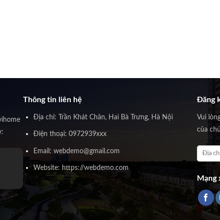
Thông tin liên hệ
Đăng k
Địa chỉ: Trần Khát Chân, Hai Bà Trưng, Hà Nội
Vui lòn
vihome
của chú
y:
Điện thoại: 0972939xxx
Email: webdemo@gmail.com
Website: https://webdemo.com
Mạng x