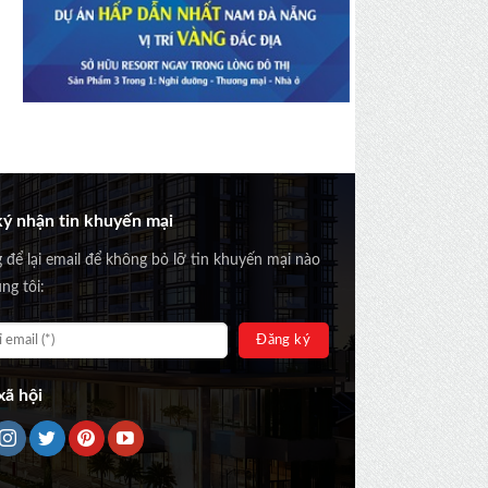
ý nhận tin khuyến mại
g để lại email để không bỏ lỡ tin khuyến mại nào
ng tôi:
ã hội