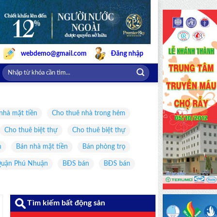
webdemo@gmail.com
Đăng nhập
nhà mặt tiền
Cho thuê nhà trong hẻm
Cho thuê biệt thự
Cho thuê biệt thự
m
Bán nhà mặt tiền
Bán phòng trọ
uận Phú Nhuận
BĐS bán
BĐS bán
Tìm kiếm bất động sản