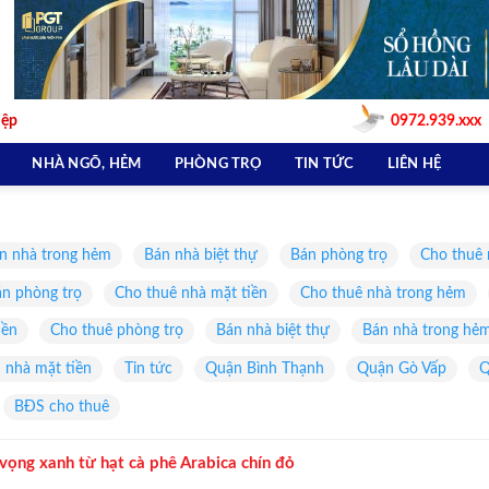
iệp
0972.939.xxx
NHÀ NGÕ, HẺM
PHÒNG TRỌ
TIN TỨC
LIÊN HỆ
n nhà trong hẻm
Bán nhà biệt thự
Bán phòng trọ
Cho thuê 
n phòng trọ
Cho thuê nhà mặt tiền
Cho thuê nhà trong hẻm
iền
Cho thuê phòng trọ
Bán nhà biệt thự
Bán nhà trong hẻ
 nhà mặt tiền
Tin tức
Quận Bình Thạnh
Quận Gò Vấp
Q
BĐS cho thuê
vọng xanh từ hạt cà phê Arabica chín đỏ