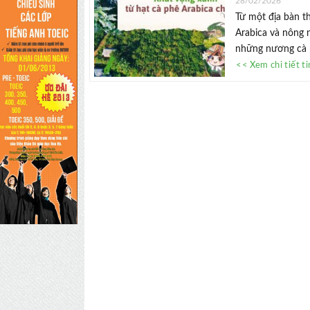
28/02/2026
Từ một địa bàn t
Arabica và nông 
những nương cà ph
<< Xem chi tiết t