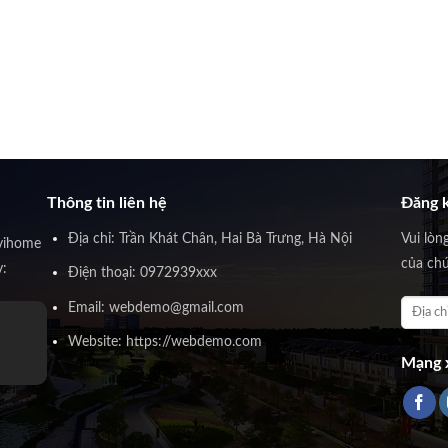
Thông tin liên hệ
Đăng k
Địa chỉ: Trần Khát Chân, Hai Bà Trưng, Hà Nội
Vui lòn
vihome
của chú
y:
Điện thoại: 0972939xxx
Email: webdemo@gmail.com
Website: https://webdemo.com
Mạng x