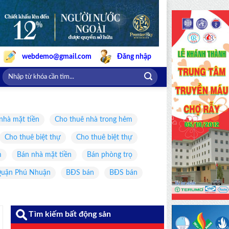
webdemo@gmail.com
Đăng nhập
nhà mặt tiền
Cho thuê nhà trong hẻm
Cho thuê biệt thự
Cho thuê biệt thự
m
Bán nhà mặt tiền
Bán phòng trọ
uận Phú Nhuận
BĐS bán
BĐS bán
Tìm kiếm bất động sản