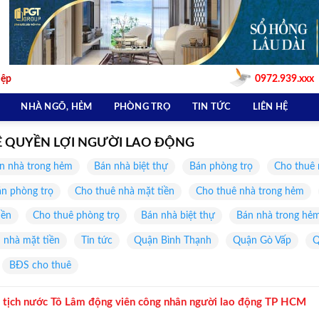
iệp
0972.939.xxx
NHÀ NGÕ, HẺM
PHÒNG TRỌ
TIN TỨC
LIÊN HỆ
Ệ QUYỀN LỢI NGƯỜI LAO ĐỘNG
n nhà trong hẻm
Bán nhà biệt thự
Bán phòng trọ
Cho thuê 
n phòng trọ
Cho thuê nhà mặt tiền
Cho thuê nhà trong hẻm
iền
Cho thuê phòng trọ
Bán nhà biệt thự
Bán nhà trong hẻ
 nhà mặt tiền
Tin tức
Quận Bình Thạnh
Quận Gò Vấp
Q
BĐS cho thuê
ủ tịch nước Tô Lâm động viên công nhân người lao động TP HCM