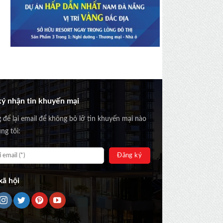
ý nhận tin khuyến mại
g để lại email để không bỏ lỡ tin khuyến mại nào
ng tôi:
ã hội