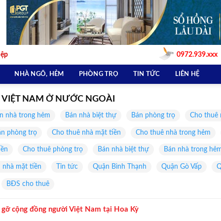
iệp
0972.939.xxx
NHÀ NGÕ, HẺM
PHÒNG TRỌ
TIN TỨC
LIÊN HỆ
 VIỆT NAM Ở NƯỚC NGOÀI
n nhà trong hẻm
Bán nhà biệt thự
Bán phòng trọ
Cho thuê 
n phòng trọ
Cho thuê nhà mặt tiền
Cho thuê nhà trong hẻm
iền
Cho thuê phòng trọ
Bán nhà biệt thự
Bán nhà trong hẻ
 nhà mặt tiền
Tin tức
Quận Bình Thạnh
Quận Gò Vấp
Q
BĐS cho thuê
p gỡ cộng đồng người Việt Nam tại Hoa Kỳ