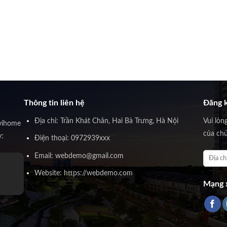
Thông tin liên hệ
Đăng k
Địa chỉ: Trần Khát Chân, Hai Bà Trưng, Hà Nội
Vui lòn
vihome
của chú
y:
Điện thoại: 0972939xxx
Email: webdemo@gmail.com
Website: https://webdemo.com
Mạng x