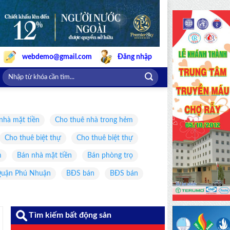
webdemo@gmail.com
Đăng nhập
nhà mặt tiền
Cho thuê nhà trong hẻm
Cho thuê biệt thự
Cho thuê biệt thự
m
Bán nhà mặt tiền
Bán phòng trọ
uận Phú Nhuận
BĐS bán
BĐS bán
Tìm kiếm bất động sản