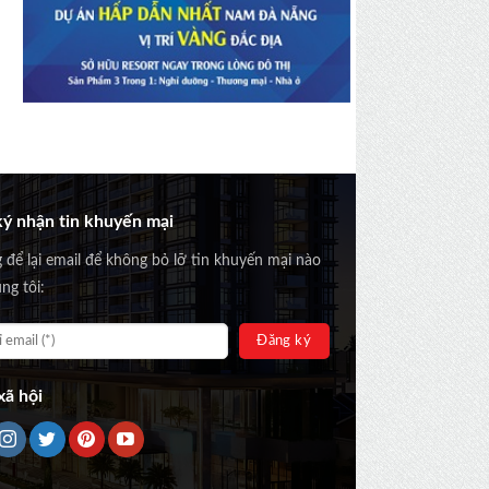
ý nhận tin khuyến mại
g để lại email để không bỏ lỡ tin khuyến mại nào
ng tôi:
ã hội