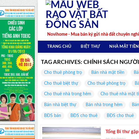
Skip
to
content
Novihome - Mua bán ký gửi nhà đất chuyên ngh
TRANG CHỦ
BIỆT THỰ
NHÀ MẶT TIỀN
TAG ARCHIVES:
CHÍNH SÁCH NGƯỜI
Cho thuê phòng trọ
Bán nhà mặt tiền
Bá
Cho thuê biệt thự
Cho thuê phòng trọ
Bá
Cho thuê nhà trong hẻm
Cho thuê nhà mặt t
Bán nhà biệt thự
Bán nhà trong hẻm
Bán
BĐS bán
BĐS cho thuê
BĐS cho thuê
Tổng Bí thư gặ