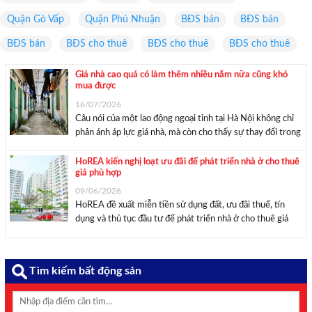
Quận Gò Vấp
Quận Phú Nhuận
BĐS bán
BĐS bán
BĐS bán
BĐS cho thuê
BĐS cho thuê
BĐS cho thuê
Giá nhà cao quá có làm thêm nhiều năm nữa cũng khó
mua được
16/07/2026
Câu nói của một lao động ngoại tỉnh tại Hà Nội không chỉ
phản ánh áp lực giá nhà, mà còn cho thấy sự thay đổi trong
nhu cầu an cư của nhiều người lao động. Khi giấc mơ sở
hữu nhà còn xa, điều ...
HoREA kiến nghị loạt ưu đãi để phát triển nhà ở cho thuê
giá phù hợp
09/06/2026
HoREA đề xuất miễn tiền sử dụng đất, ưu đãi thuế, tín
dụng và thủ tục đầu tư để phát triển nhà ở cho thuê giá
phù hợp cho người thu nhập trung bình, người thu nhập
thấp, trong bối cảnh nhu cầu thuê nhà ...
Tìm kiếm bất động sản