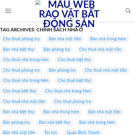
Skip
to
content
TAG ARCHIVES:
CHÍNH SÁCH NHÀ Ở
Cho thuê phòng trọ
Bán nhà mặt tiền
Bán nhà trong hẻm
Bán nhà biệt thự
Bán phòng trọ
Cho thuê nhà mặt tiền
Cho thuê nhà trong hẻm
Cho thuê biệt thự
Cho thuê phòng trọ
Bán phòng trọ
Cho thuê nhà mặt tiền
Cho thuê nhà trong hẻm
Cho thuê biệt thự
Cho thuê biệt thự
Cho thuê nhà trong hẻm
Cho thuê nhà mặt tiền
Cho thuê phòng trọ
Bán nhà biệt thự
Bán nhà trong hẻm
Bán nhà mặt tiền
Bán phòng trọ
Bán nhà biệt thự
Bán nhà trong hẻm
Bán nhà mặt tiền
Tin tức
Quận Bình Thạnh