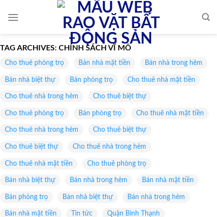
Skip
to
content
TAG ARCHIVES:
CHÍNH SÁCH VĨ MÔ
Cho thuê phòng trọ
Bán nhà mặt tiền
Bán nhà trong hẻm
Bán nhà biệt thự
Bán phòng trọ
Cho thuê nhà mặt tiền
Cho thuê nhà trong hẻm
Cho thuê biệt thự
Cho thuê phòng trọ
Bán phòng trọ
Cho thuê nhà mặt tiền
Cho thuê nhà trong hẻm
Cho thuê biệt thự
Cho thuê biệt thự
Cho thuê nhà trong hẻm
Cho thuê nhà mặt tiền
Cho thuê phòng trọ
Bán nhà biệt thự
Bán nhà trong hẻm
Bán nhà mặt tiền
Bán phòng trọ
Bán nhà biệt thự
Bán nhà trong hẻm
Bán nhà mặt tiền
Tin tức
Quận Bình Thạnh