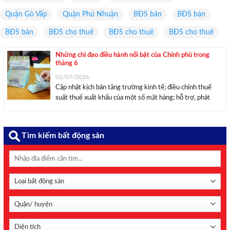
Quận Gò Vấp
Quận Phú Nhuận
BĐS bán
BĐS bán
BĐS bán
BĐS cho thuê
BĐS cho thuê
BĐS cho thuê
Những chỉ đạo điều hành nổi bật của Chính phủ trong
tháng 6
02/07/2026
Cập nhật kịch bản tăng trưởng kinh tế; điều chỉnh thuế
suất thuế xuất khẩu của một số mặt hàng; hỗ trợ, phát
triển các doanh nghiệp công nghệ số vươn ra toàn cầu… là
những thông tin chỉ đạo, điều hành của Chính phủ, ...
Tìm kiếm bất động sản