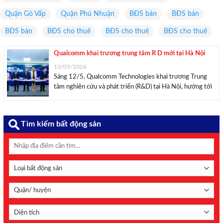
Quận Gò Vấp
Quận Phú Nhuận
BĐS bán
BĐS bán
BĐS bán
BĐS cho thuê
BĐS cho thuê
BĐS cho thuê
Qualcomm khai trương trung tâm R D mới tại Hà Nội
13/05/2026
Sáng 12/5, Qualcomm Technologies khai trương Trung
tâm nghiên cứu và phát triển (R&D) tại Hà Nội, hướng tới
phát triển các công nghệ lõi và mở rộng hoạt động nghiên
cứu công nghệ cao tại Việt Nam. Trong giai đoạn đầu,
trung tâm R&D ...
Tìm kiếm bất động sản