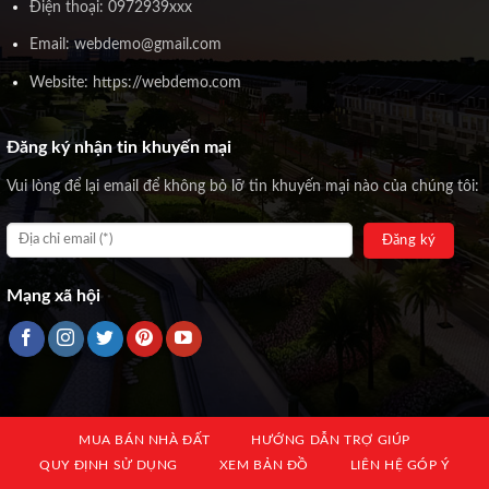
Điện thoại: 0972939xxx
Email: webdemo@gmail.com
Website: https://webdemo.com
Đăng ký nhận tin khuyến mại
Vui lòng để lại email để không bỏ lỡ tin khuyến mại nào của chúng tôi:
Mạng xã hội
MUA BÁN NHÀ ĐẤT
HƯỚNG DẪN TRỢ GIÚP
QUY ĐỊNH SỬ DỤNG
XEM BẢN ĐỒ
LIÊN HỆ GÓP Ý