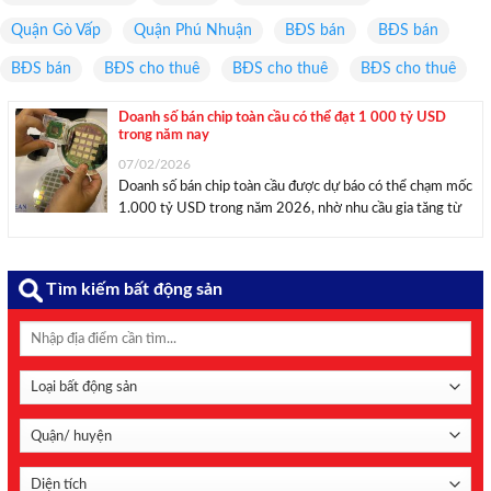
Quận Gò Vấp
Quận Phú Nhuận
BĐS bán
BĐS bán
BĐS bán
BĐS cho thuê
BĐS cho thuê
BĐS cho thuê
Doanh số bán chip toàn cầu có thể đạt 1 000 tỷ USD
trong năm nay
07/02/2026
Doanh số bán chip toàn cầu được dự báo có thể chạm mốc
1.000 tỷ USD trong năm 2026, nhờ nhu cầu gia tăng từ
AI và hạ tầng trung tâm dữ liệu. Diễn biến doanh số chip
toàn cầu qua các năm. Biểu đồ: ...
Tìm kiếm bất động sản