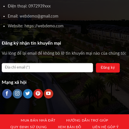
Điện thoại: 0972939xxx
Email: webdemo@gmail.com
Website: https://webdemo.com
Đăng ký nhận tin khuyến mại
Vui lòng để lại email để không bỏ lỡ tin khuyến mại nào của chúng tôi:
Mạng xã hội
MUA BÁN NHÀ ĐẤT
HƯỚNG DẪN TRỢ GIÚP
QUY ĐỊNH SỬ DỤNG
XEM BẢN ĐỒ
LIÊN HỆ GÓP Ý