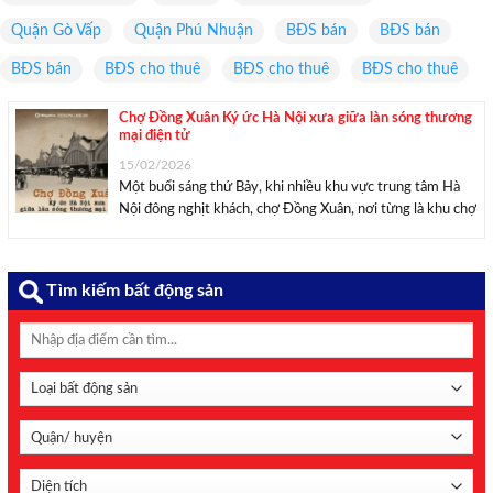
Quận Gò Vấp
Quận Phú Nhuận
BĐS bán
BĐS bán
BĐS bán
BĐS cho thuê
BĐS cho thuê
BĐS cho thuê
Chợ Đồng Xuân Ký ức Hà Nội xưa giữa làn sóng thương
mại điện tử
15/02/2026
Một buổi sáng thứ Bảy, khi nhiều khu vực trung tâm Hà
Nội đông nghịt khách, chợ Đồng Xuân, nơi từng là khu chợ
đầu mối sôi động bậc nhất miền Bắc, lại hiện ra với một
nhịp điệu khác hẳn. Ở tầng 1 khu ...
Tìm kiếm bất động sản