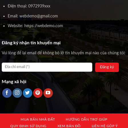
Điện thoại: 0972939xxx
Email: webdemo@gmail.com
Website: https://webdemo.com
Đăng ký nhận tin khuyến mại
Vui lòng để lại email để không bỏ lỡ tin khuyến mại nào của chúng tôi:
Mạng xã hội
MUA BÁN NHÀ ĐẤT
HƯỚNG DẪN TRỢ GIÚP
QUY ĐỊNH SỬ DỤNG
XEM BẢN ĐỒ
LIÊN HỆ GÓP Ý