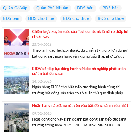
Quận Gò Vấp
Quận Phú Nhuận
BĐS bán
BĐS bán
BĐS bán
BĐS cho thuê
BĐS cho thuê
BĐS cho thuê
Chiến lược xuyên suốt của Techcombank là rủi ro thấp lợi
nhuận cao
25/04/2026
Theo lãnh đạo Techcombank, dù chiếm tỷ trọng lớn dư nợ
bất động sản, ngân hàng vẫn giữ nợ xấu thấp nhờ tư duy
chọn dự án “nhu cầu thực” và năng lực quản trị rủi ro
chuẩn Basel III. Lãnh đạo Techcombank trong phần ...
BIDV sẽ tiếp tục đồng hành với doanh nghiệp phát triển
dự án bất động sản
14/02/2026
Ngân hàng BIDV cho biết tiếp tục đồng hành cùng thị
trường bất động sản trên cơ sở tuân thủ quy định pháp
luật, ưu tiên các dự án hiệu quả, phù hợp nhu cầu thực và
góp phần thúc đẩy tăng trưởng kinh tế. ...
Ngân hàng nào đang rót vốn vào bất động sản nhiều nhất
09/02/2026
Hoạt động cho vay kinh doanh bất động sản tiếp tục tăng
trưởng trong năm 2025. VIB, BVBank, MB, SHB,… là
những ngân hàng tiếp tục đẩy mạnh cho vay lĩnh vực này.