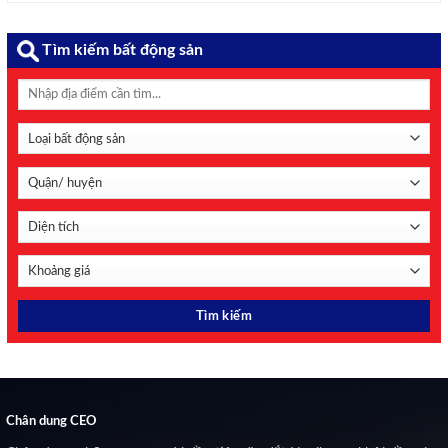
Theo thống kê của Mekong ASEAN từ báo cáo tài chính
quý ...
Tìm kiếm bất động sản
Chân dung CEO