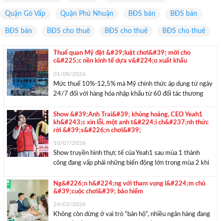
Quận Gò Vấp
Quận Phú Nhuận
BĐS bán
BĐS bán
BĐS bán
BĐS cho thuê
BĐS cho thuê
BĐS cho thuê
Thuế quan Mỹ đặt &#39;luật chơi&#39; mới cho
c&#225;c nền kinh tế dựa v&#224;o xuất khẩu
01/08/2026
Mức thuế 10%-12,5% mà Mỹ chính thức áp dụng từ ngày
24/7 đối với hàng hóa nhập khẩu từ 60 đối tác thương
mại có thể không tạo ra cú sốc lớn như những đợt tăng
thuế trước đây. Nhưng đằng sau đó là ...
Show &#39;Anh Trai&#39; khủng hoảng, CEO Yeah1
kh&#243;c xin lỗi, một anh t&#224;i ch&#237;nh thức
rời &#39;s&#226;n chơi&#39;
10/07/2026
Show truyền hình thực tế của Yeah1 sau mùa 1 thành
công đang vấp phải những biến động lớn trong mùa 2 khi
Tổng Giám chế phải lên tiếng xin lỗi trong khi một anh tài
thông báo dừng cuộc chơi đột ngột. Đầu ...
Ng&#226;n h&#224;ng với tham vọng l&#224;m chủ
&#39;cuộc chơi&#39; bảo hiểm
24/03/2026
Không còn dừng ở vai trò “bán hộ”, nhiều ngân hàng đang