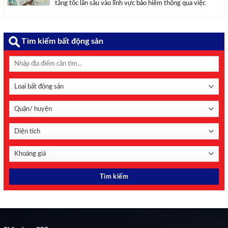
tăng tốc lấn sâu vào lĩnh vực bảo hiểm thông qua việc
thành lập công ty con hoặc góp vốn. Xu hướng này cho
thấy nỗ lực đa dạng hóa nguồn thu, ...
Tìm kiếm bất động sản