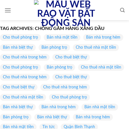
Skip
to
content
TAG ARCHIVES:
CHỐNG GĂM HÀNG XĂNG DẦU
Cho thuê phòng trọ
Bán nhà mặt tiền
Bán nhà trong hẻm
Bán nhà biệt thự
Bán phòng trọ
Cho thuê nhà mặt tiền
Cho thuê nhà trong hẻm
Cho thuê biệt thự
Cho thuê phòng trọ
Bán phòng trọ
Cho thuê nhà mặt tiền
Cho thuê nhà trong hẻm
Cho thuê biệt thự
Cho thuê biệt thự
Cho thuê nhà trong hẻm
Cho thuê nhà mặt tiền
Cho thuê phòng trọ
Bán nhà biệt thự
Bán nhà trong hẻm
Bán nhà mặt tiền
Bán phòng trọ
Bán nhà biệt thự
Bán nhà trong hẻm
Bán nhà mặt tiền
Tin tức
Quận Bình Thạnh