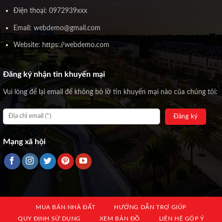
Điện thoại: 0972939xxx
Email: webdemo@gmail.com
Website: https://webdemo.com
Đăng ký nhận tin khuyến mại
Vui lòng để lại email để không bỏ lỡ tin khuyến mại nào của chúng tôi:
Mạng xã hội
MUA BÁN NHÀ ĐẤT
HƯỚNG DẪN TRỢ GIÚP
QUY ĐỊNH SỬ DỤNG
XEM BẢN ĐỒ
LIÊN HỆ GÓP Ý