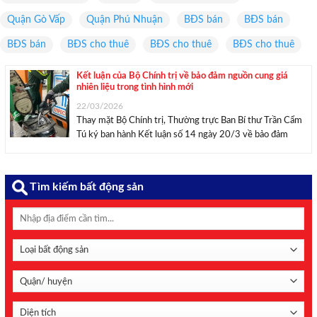
Quận Gò Vấp
Quận Phú Nhuận
BĐS bán
BĐS bán
BĐS bán
BĐS cho thuê
BĐS cho thuê
BĐS cho thuê
Kết luận của Bộ Chính trị về bảo đảm nguồn cung giá
nhiên liệu trong tình hình mới
22/03/2026
Thay mặt Bộ Chính trị, Thường trực Ban Bí thư Trần Cẩm
Tú ký ban hành Kết luận số 14 ngày 20/3 về bảo đảm
nguồn cung, giá nhiên liệu ổn định trong tình hình mới.
Ảnh minh hoạ: Thu Thảo/Mekong ASEAN. Theo nội dung
...
Tìm kiếm bất động sản