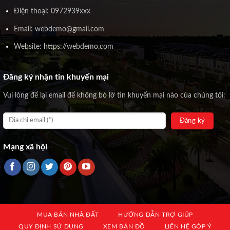
Điện thoại: 0972939xxx
Email: webdemo@gmail.com
Website: https://webdemo.com
Đăng ký nhận tin khuyến mại
Vui lòng để lại email để không bỏ lỡ tin khuyến mại nào của chúng tôi:
Mạng xã hội
MUA BÁN NHÀ ĐẤT
HƯỚNG DẪN TRỢ GIÚP
QUY ĐỊNH SỬ DỤNG
XEM BẢN ĐỒ
LIÊN HỆ GÓP Ý