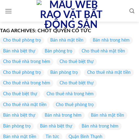
Skip
to
content
TAG ARCHIVES:
CHỐT QUYỀN CỔ TỨC
Cho thuê phòng trọ
Bán nhà mặt tiền
Bán nhà trong hẻm
Bán nhà biệt thự
Bán phòng trọ
Cho thuê nhà mặt tiền
Cho thuê nhà trong hẻm
Cho thuê biệt thự
Cho thuê phòng trọ
Bán phòng trọ
Cho thuê nhà mặt tiền
Cho thuê nhà trong hẻm
Cho thuê biệt thự
Cho thuê biệt thự
Cho thuê nhà trong hẻm
Cho thuê nhà mặt tiền
Cho thuê phòng trọ
Bán nhà biệt thự
Bán nhà trong hẻm
Bán nhà mặt tiền
Bán phòng trọ
Bán nhà biệt thự
Bán nhà trong hẻm
Bán nhà mặt tiền
Tin tức
Quận Bình Thạnh