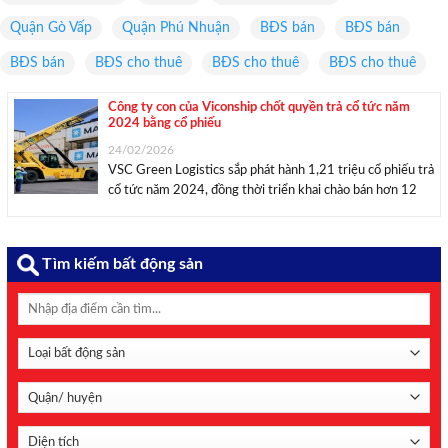
Quận Gò Vấp
Quận Phú Nhuận
BĐS bán
BĐS bán
BĐS bán
BĐS cho thuê
BĐS cho thuê
BĐS cho thuê
Công ty con của Viconship chốt quyền trả cổ tức năm
2024 bằng cổ phiếu
24/02/2026
VSC Green Logistics sắp phát hành 1,21 triệu cổ phiếu trả
cổ tức năm 2024, đồng thời triển khai chào bán hơn 12
triệu cổ phiếu, nâng vốn điều lệ lên hơn 254 tỷ đồng. Ảnh
minh họa: GIC. Công bố thông tin trên Sở ...
Tìm kiếm bất động sản