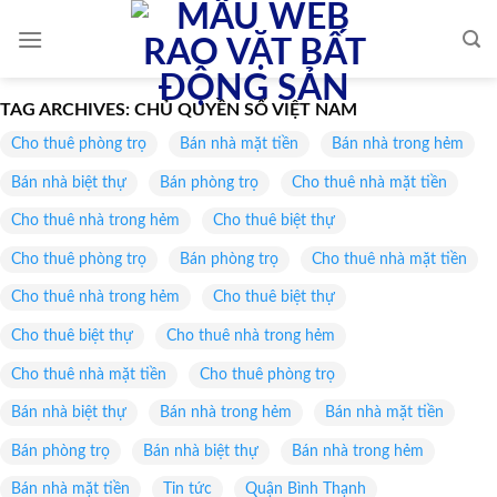
Skip
to
content
TAG ARCHIVES:
CHỦ QUYỀN SỐ VIỆT NAM
Cho thuê phòng trọ
Bán nhà mặt tiền
Bán nhà trong hẻm
Bán nhà biệt thự
Bán phòng trọ
Cho thuê nhà mặt tiền
Cho thuê nhà trong hẻm
Cho thuê biệt thự
Cho thuê phòng trọ
Bán phòng trọ
Cho thuê nhà mặt tiền
Cho thuê nhà trong hẻm
Cho thuê biệt thự
Cho thuê biệt thự
Cho thuê nhà trong hẻm
Cho thuê nhà mặt tiền
Cho thuê phòng trọ
Bán nhà biệt thự
Bán nhà trong hẻm
Bán nhà mặt tiền
Bán phòng trọ
Bán nhà biệt thự
Bán nhà trong hẻm
Bán nhà mặt tiền
Tin tức
Quận Bình Thạnh