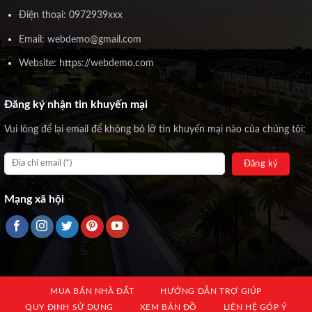
Điện thoại: 0972939xxx
Email: webdemo@gmail.com
Website: https://webdemo.com
Đăng ký nhận tin khuyến mại
Vui lòng để lại email để không bỏ lỡ tin khuyến mại nào của chúng tôi:
Mạng xã hội
MUA BÁN NHÀ ĐẤT
HƯỚNG DẪN TRỢ GIÚP
QUY ĐỊNH SỬ DỤNG
XEM BẢN ĐỒ
LIÊN HỆ GÓP Ý