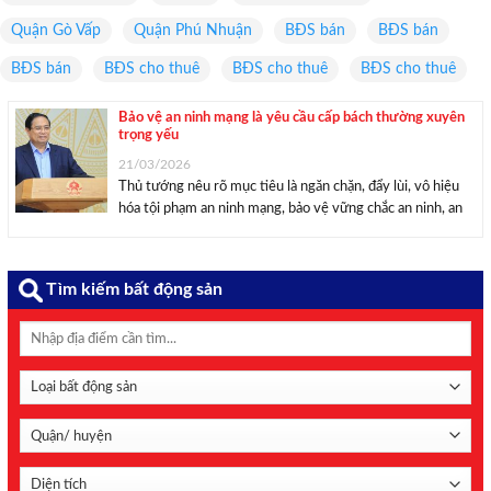
Quận Gò Vấp
Quận Phú Nhuận
BĐS bán
BĐS bán
BĐS bán
BĐS cho thuê
BĐS cho thuê
BĐS cho thuê
Bảo vệ an ninh mạng là yêu cầu cấp bách thường xuyên
trọng yếu
21/03/2026
Thủ tướng nêu rõ mục tiêu là ngăn chặn, đẩy lùi, vô hiệu
hóa tội phạm an ninh mạng, bảo vệ vững chắc an ninh, an
toàn, an dân, bảo vệ chủ quyền, lợi ích quốc gia và bình yên
cho dân. Thủ tướng Phạm ...
Tìm kiếm bất động sản