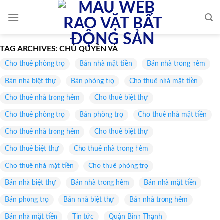
Skip
to
content
TAG ARCHIVES:
CHỦ QUYỀN VÀ
Cho thuê phòng trọ
Bán nhà mặt tiền
Bán nhà trong hẻm
Bán nhà biệt thự
Bán phòng trọ
Cho thuê nhà mặt tiền
Cho thuê nhà trong hẻm
Cho thuê biệt thự
Cho thuê phòng trọ
Bán phòng trọ
Cho thuê nhà mặt tiền
Cho thuê nhà trong hẻm
Cho thuê biệt thự
Cho thuê biệt thự
Cho thuê nhà trong hẻm
Cho thuê nhà mặt tiền
Cho thuê phòng trọ
Bán nhà biệt thự
Bán nhà trong hẻm
Bán nhà mặt tiền
Bán phòng trọ
Bán nhà biệt thự
Bán nhà trong hẻm
Bán nhà mặt tiền
Tin tức
Quận Bình Thạnh