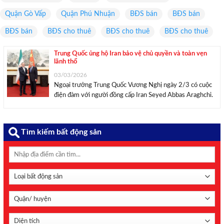
Quận Gò Vấp
Quận Phú Nhuận
BĐS bán
BĐS bán
BĐS bán
BĐS cho thuê
BĐS cho thuê
BĐS cho thuê
Trung Quốc ủng hộ Iran bảo vệ chủ quyền và toàn vẹn
lãnh thổ
03/03/2026
Ngoại trưởng Trung Quốc Vương Nghị ngày 2/3 có cuộc
điện đàm với người đồng cấp Iran Seyed Abbas Araghchi.
Theo Tân Hoa xã, trong cuộc điện đàm ngày 2/3, Ngoại
trưởng Trung Quốc Vương Nghị khẳng định Bắc Kinh coi
trọng tình hữu nghị ...
Tìm kiếm bất động sản