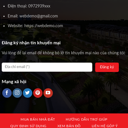
Điện thoại: 0972939xxx
Email: webdemo@gmail.com
Website: https://webdemo.com
Đăng ký nhận tin khuyến mại
Vui lòng để lại email để không bỏ lỡ tin khuyến mại nào của chúng tôi:
Mạng xã hội
MUA BÁN NHÀ ĐẤT
HƯỚNG DẪN TRỢ GIÚP
QUY ĐỊNH SỬ DỤNG
XEM BẢN ĐỒ
LIÊN HỆ GÓP Ý