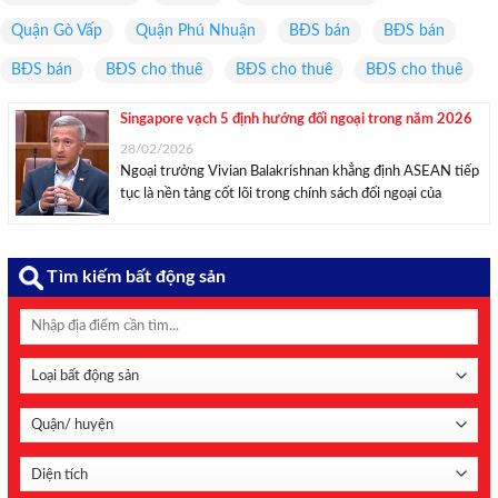
Quận Gò Vấp
Quận Phú Nhuận
BĐS bán
BĐS bán
BĐS bán
BĐS cho thuê
BĐS cho thuê
BĐS cho thuê
Singapore vạch 5 định hướng đối ngoại trong năm 2026
28/02/2026
Ngoại trưởng Vivian Balakrishnan khẳng định ASEAN tiếp
tục là nền tảng cốt lõi trong chính sách đối ngoại của
Singapore và việc tăng cường quan hệ với các nước láng
giềng có ý nghĩa then chốt. Theo CNA, phát biểu tại Quốc
hội ngày ...
Tìm kiếm bất động sản