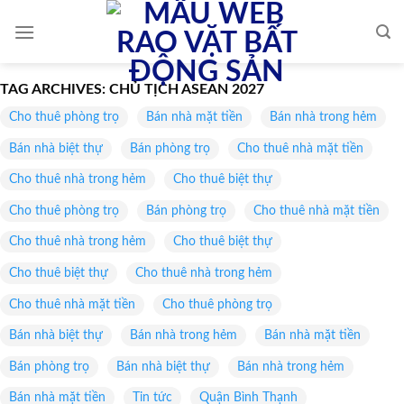
Skip
to
content
TAG ARCHIVES:
CHỦ TỊCH ASEAN 2027
Cho thuê phòng trọ
Bán nhà mặt tiền
Bán nhà trong hẻm
Bán nhà biệt thự
Bán phòng trọ
Cho thuê nhà mặt tiền
Cho thuê nhà trong hẻm
Cho thuê biệt thự
Cho thuê phòng trọ
Bán phòng trọ
Cho thuê nhà mặt tiền
Cho thuê nhà trong hẻm
Cho thuê biệt thự
Cho thuê biệt thự
Cho thuê nhà trong hẻm
Cho thuê nhà mặt tiền
Cho thuê phòng trọ
Bán nhà biệt thự
Bán nhà trong hẻm
Bán nhà mặt tiền
Bán phòng trọ
Bán nhà biệt thự
Bán nhà trong hẻm
Bán nhà mặt tiền
Tin tức
Quận Bình Thạnh