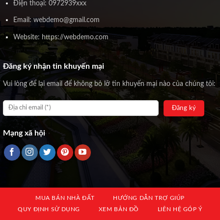
Điện thoại: 0972939xxx
Email: webdemo@gmail.com
Website: https://webdemo.com
Đăng ký nhận tin khuyến mại
Vui lòng để lại email để không bỏ lỡ tin khuyến mại nào của chúng tôi:
Mạng xã hội
MUA BÁN NHÀ ĐẤT
HƯỚNG DẪN TRỢ GIÚP
QUY ĐỊNH SỬ DỤNG
XEM BẢN ĐỒ
LIÊN HỆ GÓP Ý