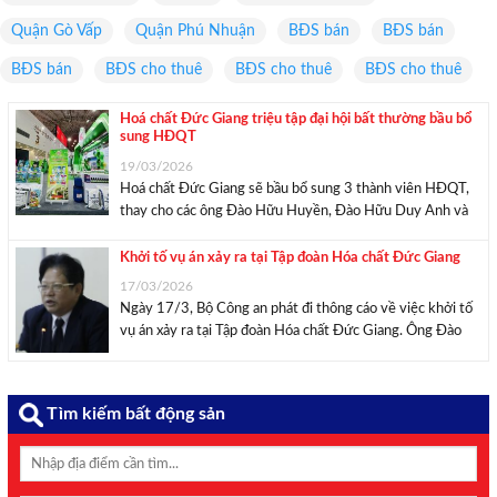
Quận Gò Vấp
Quận Phú Nhuận
BĐS bán
BĐS bán
BĐS bán
BĐS cho thuê
BĐS cho thuê
BĐS cho thuê
Hoá chất Đức Giang triệu tập đại hội bất thường bầu bổ
sung HĐQT
19/03/2026
Hoá chất Đức Giang sẽ bầu bổ sung 3 thành viên HĐQT,
thay cho các ông Đào Hữu Huyền, Đào Hữu Duy Anh và
Phạm Văn Hùng đã bị khởi tố, bắt tạm giam. Hoá chất Đức
Giang hoạt động trong lĩnh vực sản xuất ...
Khởi tố vụ án xảy ra tại Tập đoàn Hóa chất Đức Giang
17/03/2026
Ngày 17/3, Bộ Công an phát đi thông cáo về việc khởi tố
vụ án xảy ra tại Tập đoàn Hóa chất Đức Giang. Ông Đào
Hữu Huyền – Chủ tịch HĐQT doanh nghiệp này bị khởi tố
về 3 tội danh. Theo Bộ Công ...
Tìm kiếm bất động sản