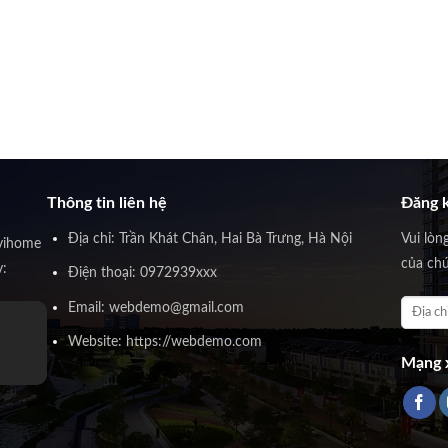
Thông tin liên hệ
Đăng k
Địa chỉ: Trần Khát Chân, Hai Bà Trưng, Hà Nội
Vui lòn
vihome
của chú
y:
Điện thoại: 0972939xxx
Email: webdemo@gmail.com
Website: https://webdemo.com
Mạng x