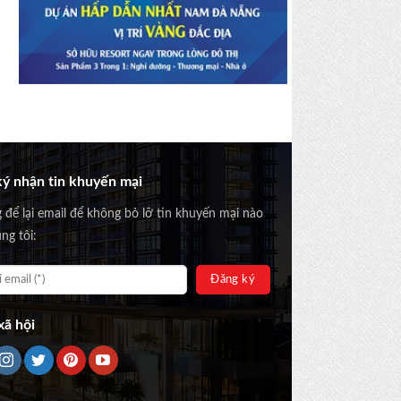
ý nhận tin khuyến mại
g để lại email để không bỏ lỡ tin khuyến mại nào
ng tôi:
ã hội