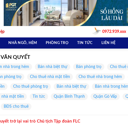
iệp
0972.939.xxx
NHÀ NGÕ, HẺM
PHÒNG TRỌ
TIN TỨC
LIÊN HỆ
H VĂN QUYẾT
n nhà trong hẻm
Bán nhà biệt thự
Bán phòng trọ
Cho thuê 
n phòng trọ
Cho thuê nhà mặt tiền
Cho thuê nhà trong hẻm
iền
Cho thuê phòng trọ
Bán nhà biệt thự
Bán nhà trong hẻ
 nhà mặt tiền
Tin tức
Quận Bình Thạnh
Quận Gò Vấp
Q
BĐS cho thuê
uyết trở lại vai trò Chủ tịch Tập đoàn FLC