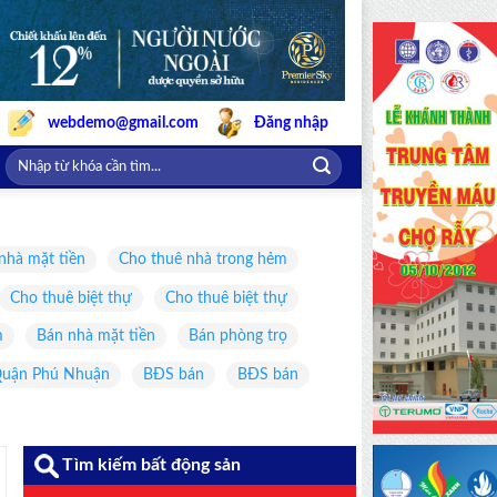
webdemo@gmail.com
Đăng nhập
nhà mặt tiền
Cho thuê nhà trong hẻm
Cho thuê biệt thự
Cho thuê biệt thự
m
Bán nhà mặt tiền
Bán phòng trọ
uận Phú Nhuận
BĐS bán
BĐS bán
Tìm kiếm bất động sản