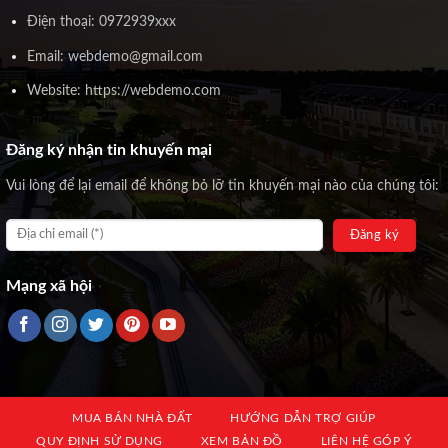
Điện thoại: 0972939xxx
Email: webdemo@gmail.com
Website: https://webdemo.com
Đăng ký nhận tin khuyến mại
Vui lòng để lại email để không bỏ lỡ tin khuyến mại nào của chúng tôi:
Mạng xã hội
MUA BÁN NHÀ ĐẤT
HƯỚNG DẪN TRỢ GIÚP
QUY ĐỊNH SỬ DỤNG
XEM BẢN ĐỒ
LIÊN HỆ GÓP Ý