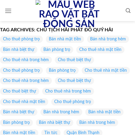
Skip
to
content
TAG ARCHIVES:
CHỦ TỊCH HẢI PHÁT ĐỖ QUÝ HẢI
Cho thuê phòng trọ
Bán nhà mặt tiền
Bán nhà trong hẻm
Bán nhà biệt thự
Bán phòng trọ
Cho thuê nhà mặt tiền
Cho thuê nhà trong hẻm
Cho thuê biệt thự
Cho thuê phòng trọ
Bán phòng trọ
Cho thuê nhà mặt tiền
Cho thuê nhà trong hẻm
Cho thuê biệt thự
Cho thuê biệt thự
Cho thuê nhà trong hẻm
Cho thuê nhà mặt tiền
Cho thuê phòng trọ
Bán nhà biệt thự
Bán nhà trong hẻm
Bán nhà mặt tiền
Bán phòng trọ
Bán nhà biệt thự
Bán nhà trong hẻm
Bán nhà mặt tiền
Tin tức
Quận Bình Thạnh