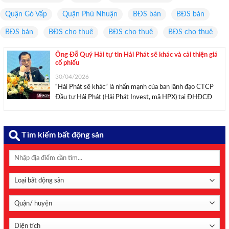
Quận Gò Vấp
Quận Phú Nhuận
BĐS bán
BĐS bán
BĐS bán
BĐS cho thuê
BĐS cho thuê
BĐS cho thuê
Ông Đỗ Quý Hải tự tin Hải Phát sẽ khác và cải thiện giá
cổ phiếu
30/04/2026
“Hải Phát sẽ khác” là nhấn mạnh của ban lãnh đạo CTCP
Đầu tư Hải Phát (Hải Phát Invest, mã HPX) tại ĐHĐCĐ
thường niên năm 2026, diễn ra sáng 29/4. Cơ sở nào cho
mục tiêu tăng trưởng lợi nhuận gấp đôi? Năm 2026, ...
Tìm kiếm bất động sản