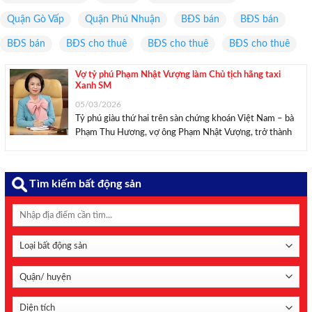
Quận Gò Vấp
Quận Phú Nhuận
BĐS bán
BĐS bán
BĐS bán
BĐS cho thuê
BĐS cho thuê
BĐS cho thuê
Vợ tỷ phú Phạm Nhật Vượng làm Chủ tịch hãng taxi
Xanh SM
05/03/2026
Tỷ phú giàu thứ hai trên sàn chứng khoán Việt Nam – bà
Phạm Thu Hương, vợ ông Phạm Nhật Vượng, trở thành
Chủ tịch HĐQT Công ty GSM – đơn vị vận hành hãng taxi
và gọi xe Xanh SM, từ ngày 4/3. Bà ...
Tìm kiếm bất động sản