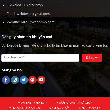
Điện thoại: 0972939xxx
Email: webdemo@gmail.com
Website: https://webdemo.com
Đăng ký nhận tin khuyến mại
Vui lòng để lại email để không bỏ lỡ tin khuyến mại nào của chúng tôi:
Mạng xã hội
MUA BÁN NHÀ ĐẤT
HƯỚNG DẪN TRỢ GIÚP
QUY ĐỊNH SỬ DỤNG
XEM BẢN ĐỒ
LIÊN HỆ GÓP Ý