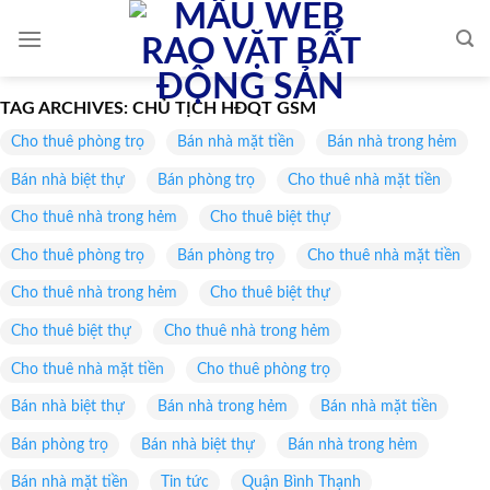
Skip
to
content
TAG ARCHIVES:
CHỦ TỊCH HĐQT GSM
Cho thuê phòng trọ
Bán nhà mặt tiền
Bán nhà trong hẻm
Bán nhà biệt thự
Bán phòng trọ
Cho thuê nhà mặt tiền
Cho thuê nhà trong hẻm
Cho thuê biệt thự
Cho thuê phòng trọ
Bán phòng trọ
Cho thuê nhà mặt tiền
Cho thuê nhà trong hẻm
Cho thuê biệt thự
Cho thuê biệt thự
Cho thuê nhà trong hẻm
Cho thuê nhà mặt tiền
Cho thuê phòng trọ
Bán nhà biệt thự
Bán nhà trong hẻm
Bán nhà mặt tiền
Bán phòng trọ
Bán nhà biệt thự
Bán nhà trong hẻm
Bán nhà mặt tiền
Tin tức
Quận Bình Thạnh