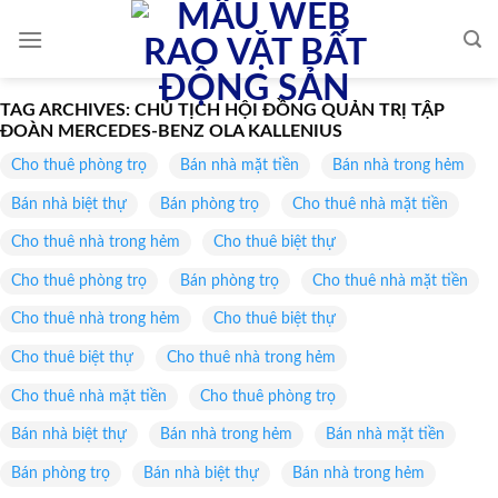
Skip
to
content
TAG ARCHIVES:
CHỦ TỊCH HỘI ĐỒNG QUẢN TRỊ TẬP
ĐOÀN MERCEDES-BENZ OLA KALLENIUS
Cho thuê phòng trọ
Bán nhà mặt tiền
Bán nhà trong hẻm
Bán nhà biệt thự
Bán phòng trọ
Cho thuê nhà mặt tiền
Cho thuê nhà trong hẻm
Cho thuê biệt thự
Cho thuê phòng trọ
Bán phòng trọ
Cho thuê nhà mặt tiền
Cho thuê nhà trong hẻm
Cho thuê biệt thự
Cho thuê biệt thự
Cho thuê nhà trong hẻm
Cho thuê nhà mặt tiền
Cho thuê phòng trọ
Bán nhà biệt thự
Bán nhà trong hẻm
Bán nhà mặt tiền
Bán phòng trọ
Bán nhà biệt thự
Bán nhà trong hẻm