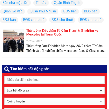
Bán nhà mặt tiền
Tin tức
Quận Bình Thạnh
Quận Gò Vấp
Quận Phú Nhuận
BĐS bán
BĐS bán
BĐS bán
BĐS cho thuê
BĐS cho thuê
BĐS cho thuê
Thủ tướng Đức thăm Tử Cấm Thành trải nghiệm xe
Mercedes tại Trung Quốc
27/02/2026
Thủ tướng Đức Friedrich Merz ngày 26/2 thăm Tử Cấm
Thành và trải nghiệm chiếc Mercedes-Benz S-Class trong
ngày thứ hai công du Trung Quốc. Thủ tướng Friedrich
Merz và phái đoàn Đức thăm Tử Cấm Thành ở Bắc Kinh
ngày 26/2. Ảnh: X/@bundeskanzler “Chúc ...
Tìm kiếm bất động sản