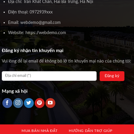
Địa chỉ: Trần Khát Chân, Hai Bà Trưng, Hà Nội
Điện thoại: 0972939xxx
Email: webdemo@gmail.com
Website: https://webdemo.com
Đăng ký nhận tin khuyến mại
Vui lòng để lại email để không bỏ lỡ tin khuyến mại nào của chúng tôi:
Mạng xã hội
MUA BÁN NHÀ ĐẤT
HƯỚNG DẪN TRỢ GIÚP