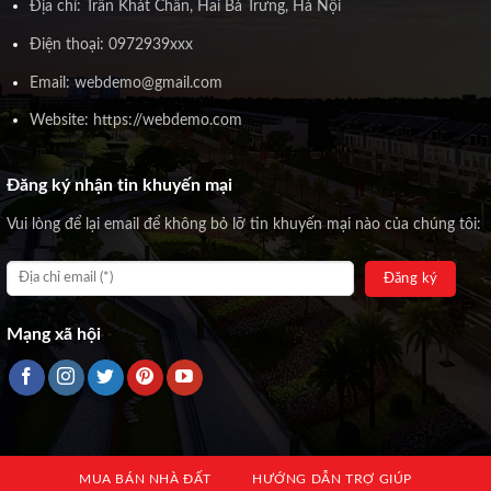
Địa chỉ: Trần Khát Chân, Hai Bà Trưng, Hà Nội
Điện thoại: 0972939xxx
Email: webdemo@gmail.com
Website: https://webdemo.com
Đăng ký nhận tin khuyến mại
Vui lòng để lại email để không bỏ lỡ tin khuyến mại nào của chúng tôi:
Mạng xã hội
MUA BÁN NHÀ ĐẤT
HƯỚNG DẪN TRỢ GIÚP