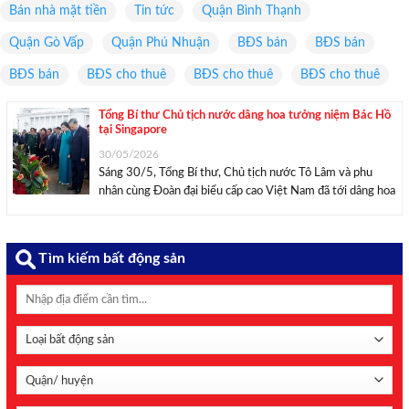
Bán nhà mặt tiền
Tin tức
Quận Bình Thạnh
Quận Gò Vấp
Quận Phú Nhuận
BĐS bán
BĐS bán
BĐS bán
BĐS cho thuê
BĐS cho thuê
BĐS cho thuê
Tổng Bí thư Chủ tịch nước dâng hoa tưởng niệm Bác Hồ
tại Singapore
30/05/2026
Sáng 30/5, Tổng Bí thư, Chủ tịch nước Tô Lâm và phu
nhân cùng Đoàn đại biểu cấp cao Việt Nam đã tới dâng hoa
tưởng niệm tại tượng và bia tưởng niệm Chủ tịch Hồ Chí
Minh trong khuôn viên Bảo tàng Văn minh ...
Tìm kiếm bất động sản