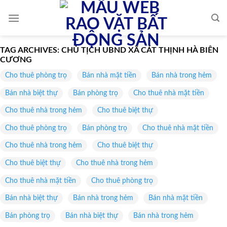
Skip
to
content
TAG ARCHIVES:
CHỦ TỊCH UBND XÃ CÁT THỊNH HÀ BIÊN
CƯƠNG
Cho thuê phòng trọ
Bán nhà mặt tiền
Bán nhà trong hẻm
Bán nhà biệt thự
Bán phòng trọ
Cho thuê nhà mặt tiền
Cho thuê nhà trong hẻm
Cho thuê biệt thự
Cho thuê phòng trọ
Bán phòng trọ
Cho thuê nhà mặt tiền
Cho thuê nhà trong hẻm
Cho thuê biệt thự
Cho thuê biệt thự
Cho thuê nhà trong hẻm
Cho thuê nhà mặt tiền
Cho thuê phòng trọ
Bán nhà biệt thự
Bán nhà trong hẻm
Bán nhà mặt tiền
Bán phòng trọ
Bán nhà biệt thự
Bán nhà trong hẻm