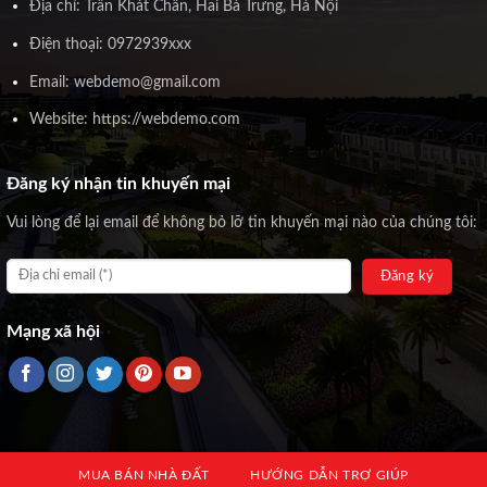
Địa chỉ: Trần Khát Chân, Hai Bà Trưng, Hà Nội
Điện thoại: 0972939xxx
Email: webdemo@gmail.com
Website: https://webdemo.com
Đăng ký nhận tin khuyến mại
Vui lòng để lại email để không bỏ lỡ tin khuyến mại nào của chúng tôi:
Mạng xã hội
MUA BÁN NHÀ ĐẤT
HƯỚNG DẪN TRỢ GIÚP