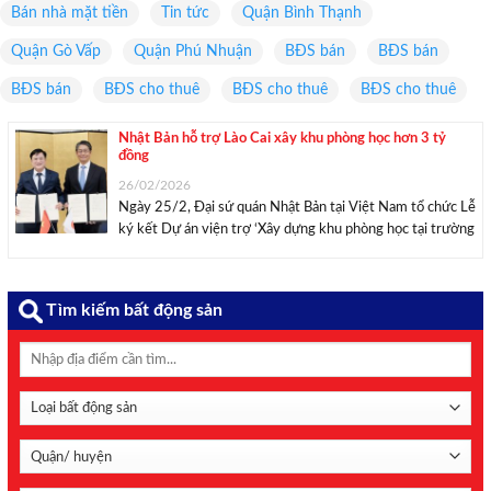
Bán nhà mặt tiền
Tin tức
Quận Bình Thạnh
Quận Gò Vấp
Quận Phú Nhuận
BĐS bán
BĐS bán
BĐS bán
BĐS cho thuê
BĐS cho thuê
BĐS cho thuê
Nhật Bản hỗ trợ Lào Cai xây khu phòng học hơn 3 tỷ
đồng
26/02/2026
Ngày 25/2, Đại sứ quán Nhật Bản tại Việt Nam tổ chức Lễ
ký kết Dự án viện trợ ‘Xây dựng khu phòng học tại trường
Tiểu học và THCS Ba Khe tỉnh Lào Cai’. Dự án được thực
hiện tại xã Cát Thịnh, tỉnh ...
Tìm kiếm bất động sản