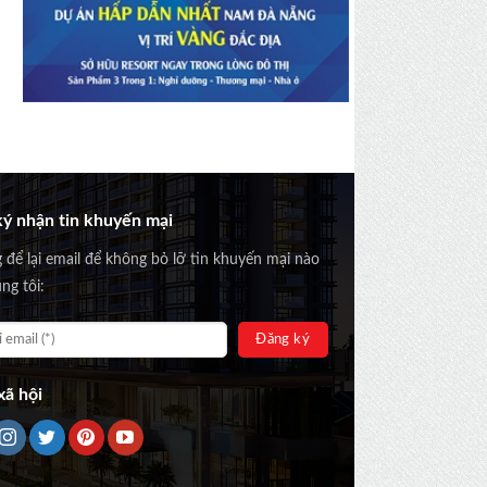
ý nhận tin khuyến mại
g để lại email để không bỏ lỡ tin khuyến mại nào
ng tôi:
ã hội