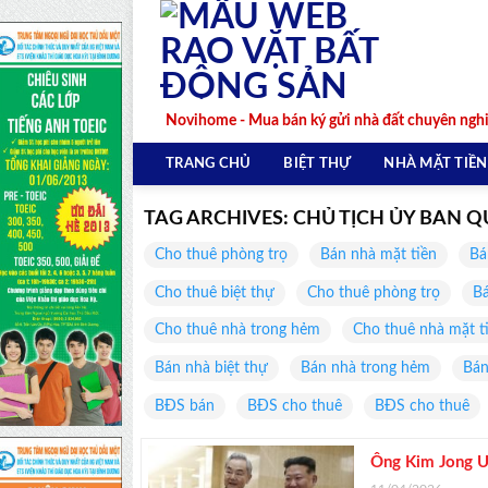
Skip
to
content
Novihome - Mua bán ký gửi nhà đất chuyên ngh
TRANG CHỦ
BIỆT THỰ
NHÀ MẶT TIỀN
TAG ARCHIVES:
CHỦ TỊCH ỦY BAN Q
Cho thuê phòng trọ
Bán nhà mặt tiền
Bá
Cho thuê biệt thự
Cho thuê phòng trọ
Bá
Cho thuê nhà trong hẻm
Cho thuê nhà mặt t
Bán nhà biệt thự
Bán nhà trong hẻm
Bán
BĐS bán
BĐS cho thuê
BĐS cho thuê
Ông Kim Jong U