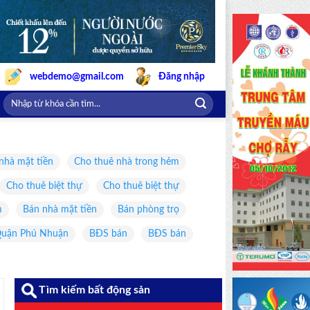
webdemo@gmail.com
Đăng nhập
nhà mặt tiền
Cho thuê nhà trong hẻm
Cho thuê biệt thự
Cho thuê biệt thự
m
Bán nhà mặt tiền
Bán phòng trọ
uận Phú Nhuận
BĐS bán
BĐS bán
Tìm kiếm bất động sản