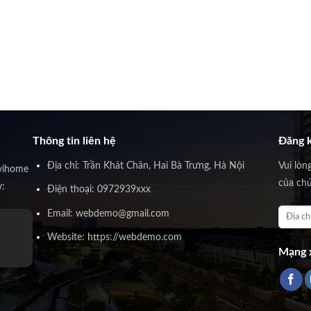
Thông tin liên hệ
Đăng k
Địa chỉ: Trần Khát Chân, Hai Bà Trưng, Hà Nội
Vui lòn
vihome
của chú
y:
Điện thoại: 0972939xxx
Email: webdemo@gmail.com
Website: https://webdemo.com
Mạng x