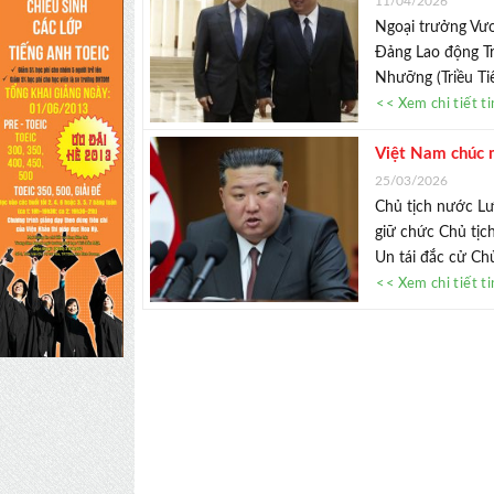
11/04/2026
Ngoại trưởng Vươ
Đảng Lao động Tri
Nhưỡng (Triều Ti
<< Xem chi tiết t
Việt Nam chúc m
25/03/2026
Chủ tịch nước L
giữ chức Chủ tịc
Un tái đắc cử Chủ
<< Xem chi tiết t