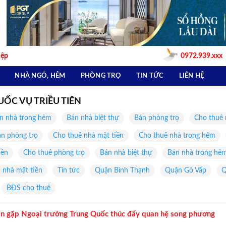
iệp
0972.939.xxx
NHÀ NGÕ, HẺM
PHÒNG TRỌ
TIN TỨC
LIÊN HỆ
UỐC VỤ TRIỀU TIÊN
n nhà trong hẻm
Bán nhà biệt thự
Bán phòng trọ
Cho thuê 
n phòng trọ
Cho thuê nhà mặt tiền
Cho thuê nhà trong hẻm
iền
Cho thuê phòng trọ
Bán nhà biệt thự
Bán nhà trong hẻ
 nhà mặt tiền
Tin tức
Quận Bình Thạnh
Quận Gò Vấp
Q
BĐS cho thuê
n gặp Ngoại trưởng Trung Quốc thúc đẩy quan hệ song phương