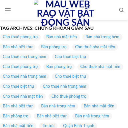
Skip
to
content
TAG ARCHIVES:
CHỨNG KHOÁN GIẢM SÂU
Cho thuê phòng trọ
Bán nhà mặt tiền
Bán nhà trong hẻm
Bán nhà biệt thự
Bán phòng trọ
Cho thuê nhà mặt tiền
Cho thuê nhà trong hẻm
Cho thuê biệt thự
Cho thuê phòng trọ
Bán phòng trọ
Cho thuê nhà mặt tiền
Cho thuê nhà trong hẻm
Cho thuê biệt thự
Cho thuê biệt thự
Cho thuê nhà trong hẻm
Cho thuê nhà mặt tiền
Cho thuê phòng trọ
Bán nhà biệt thự
Bán nhà trong hẻm
Bán nhà mặt tiền
Bán phòng trọ
Bán nhà biệt thự
Bán nhà trong hẻm
Bán nhà mặt tiền
Tin tức
Quận Bình Thạnh