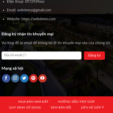
Điện thoại: 0972939xxx
Email: webdemo@gmail.com
Website: https://webdemo.com
Đăng ký nhận tin khuyến mại
Vui lòng để lại email để không bỏ lỡ tin khuyến mại nào của chúng tôi:
Mạng xã hội
MUA BÁN NHÀ ĐẤT
HƯỚNG DẪN TRỢ GIÚP
QUY ĐỊNH SỬ DỤNG
XEM BẢN ĐỒ
LIÊN HỆ GÓP Ý