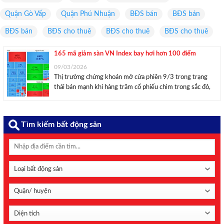
Quận Gò Vấp
Quận Phú Nhuận
BĐS bán
BĐS bán
BĐS bán
BĐS cho thuê
BĐS cho thuê
BĐS cho thuê
165 mã giảm sàn VN Index bay hơi hơn 100 điểm
09/03/2026
Thị trường chứng khoán mở cửa phiên 9/3 trong trạng
thái bán mạnh khi hàng trăm cổ phiếu chìm trong sắc đỏ,
165 mã giảm kịch biên độ, kéo VN-Index giảm hơn 100
điểm xuống dưới mốc 1.670. Hàng trăm cổ phiếu giảm
sàn, khiến ...
Tìm kiếm bất động sản