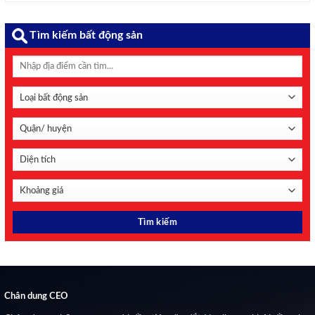
LPBS. CTCP Chứng khoán LPBank (LPBS) ngày 22/1 ...
Tìm kiếm bất động sản
Chân dung CEO