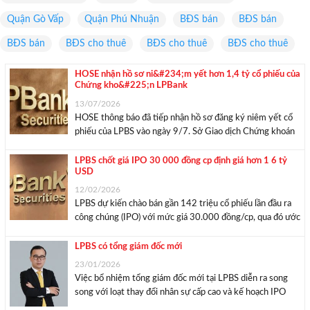
Quận Gò Vấp
Quận Phú Nhuận
BĐS bán
BĐS bán
BĐS bán
BĐS cho thuê
BĐS cho thuê
BĐS cho thuê
HOSE nhận hồ sơ ni&#234;m yết hơn 1,4 tỷ cổ phiếu của
Chứng kho&#225;n LPBank
13/07/2026
HOSE thông báo đã tiếp nhận hồ sơ đăng ký niêm yết cổ
phiếu của LPBS vào ngày 9/7. Sở Giao dịch Chứng khoán
TP HCM (HOSE) thông báo đã tiếp nhận hồ sơ đăng ký
niêm yết hơn 1,4 tỷ cổ phiếu của ...
LPBS chốt giá IPO 30 000 đồng cp định giá hơn 1 6 tỷ
USD
12/02/2026
LPBS dự kiến chào bán gần 142 triệu cổ phiếu lần đầu ra
công chúng (IPO) với mức giá 30.000 đồng/cp, qua đó ước
tính thu về khoảng 4.256 tỷ đồng. Sau phát hành, vốn
điều lệ của LPBS sẽ tăng từ 12.668 tỷ đồng ...
LPBS có tổng giám đốc mới
23/01/2026
Việc bổ nhiệm tổng giám đốc mới tại LPBS diễn ra song
song với loạt thay đổi nhân sự cấp cao và kế hoạch IPO
quy mô lớn. Ông Hoàng Việt Anh – tân Tổng giám đốc