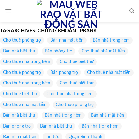
Skip
to
content
TAG ARCHIVES:
CHỨNG KHOÁN LPBANK
Cho thuê phòng trọ
Bán nhà mặt tiền
Bán nhà trong hẻm
Bán nhà biệt thự
Bán phòng trọ
Cho thuê nhà mặt tiền
Cho thuê nhà trong hẻm
Cho thuê biệt thự
Cho thuê phòng trọ
Bán phòng trọ
Cho thuê nhà mặt tiền
Cho thuê nhà trong hẻm
Cho thuê biệt thự
Cho thuê biệt thự
Cho thuê nhà trong hẻm
Cho thuê nhà mặt tiền
Cho thuê phòng trọ
Bán nhà biệt thự
Bán nhà trong hẻm
Bán nhà mặt tiền
Bán phòng trọ
Bán nhà biệt thự
Bán nhà trong hẻm
Bán nhà mặt tiền
Tin tức
Quận Bình Thạnh