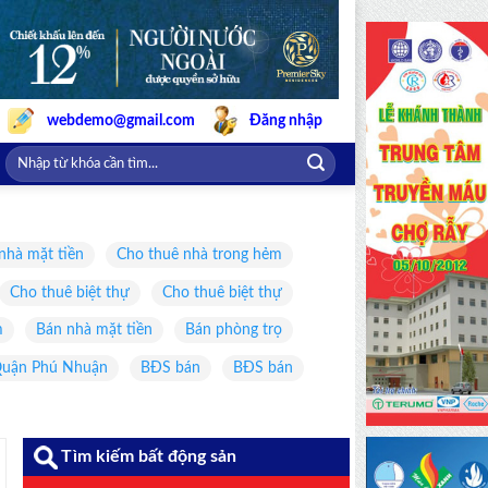
webdemo@gmail.com
Đăng nhập
nhà mặt tiền
Cho thuê nhà trong hẻm
Cho thuê biệt thự
Cho thuê biệt thự
m
Bán nhà mặt tiền
Bán phòng trọ
uận Phú Nhuận
BĐS bán
BĐS bán
Tìm kiếm bất động sản