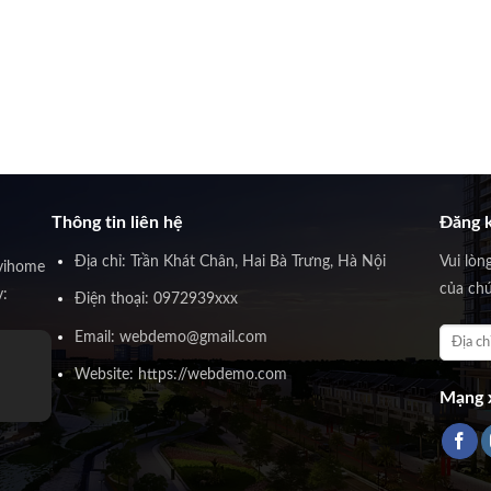
Thông tin liên hệ
Đăng k
Địa chỉ: Trần Khát Chân, Hai Bà Trưng, Hà Nội
Vui lòn
vihome
của chú
y:
Điện thoại: 0972939xxx
Email: webdemo@gmail.com
Website: https://webdemo.com
Mạng x