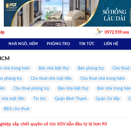
iệp
0972.939.xxx
NHÀ NGÕ, HẺM
PHÒNG TRỌ
TIN TỨC
LIÊN HỆ
 HCM
n nhà trong hẻm
Bán nhà biệt thự
Bán phòng trọ
Cho thuê 
n phòng trọ
Cho thuê nhà mặt tiền
Cho thuê nhà trong hẻm
iền
Cho thuê phòng trọ
Bán nhà biệt thự
Bán nhà trong hẻ
 nhà mặt tiền
Tin tức
Quận Bình Thạnh
Quận Gò Vấp
Q
BĐS cho thuê
hiệp sắp chốt quyền cổ tức KSV dẫn đầu tỷ lệ hơn 90