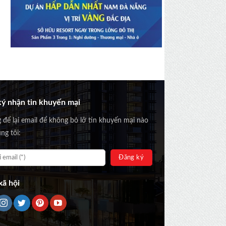
ý nhận tin khuyến mại
g để lại email để không bỏ lỡ tin khuyến mại nào
ng tôi:
ã hội