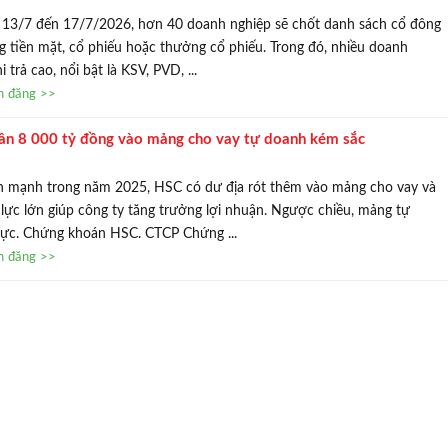
ừ 13/7 đến 17/7/2026, hơn 40 doanh nghiệp sẽ chốt danh sách cổ đông
ng tiền mặt, cổ phiếu hoặc thưởng cổ phiếu. Trong đó, nhiều doanh
trả cao, nổi bật là KSV, PVD, ...
in đăng >>
̀n 8 000 tỷ đồng vào mảng cho vay tự doanh kém sắc
́n mạnh trong năm 2025, HSC có dư địa rót thêm vào mảng cho vay và
 lực lớn giúp công ty tăng trưởng lợi nhuận. Ngược chiều, mảng tự
cực. Chứng khoán HSC. CTCP Chứng ...
in đăng >>