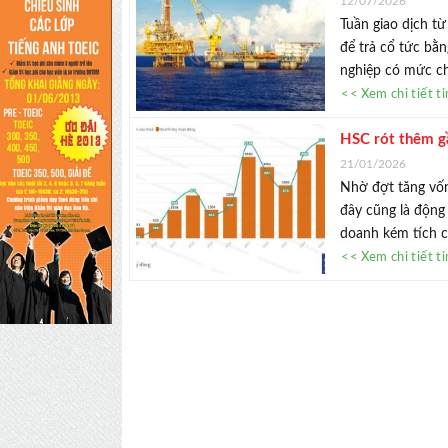
12/07/2026
Tuần giao dịch t
để trả cổ tức bằ
nghiệp có mức chi 
<< Xem chi tiết t
HSC rót thêm gâ
21/01/2026
Nhờ đợt tăng vô
đây cũng là động
doanh kém tích 
<< Xem chi tiết t