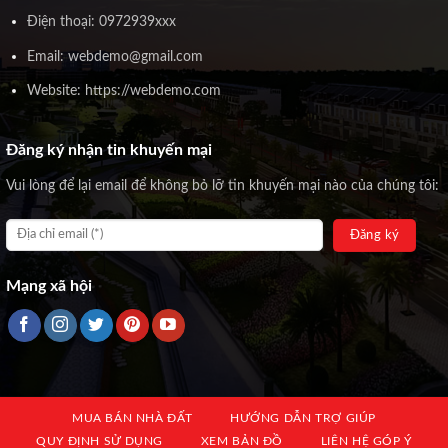
Điện thoại: 0972939xxx
Email: webdemo@gmail.com
Website: https://webdemo.com
Đăng ký nhận tin khuyến mại
Vui lòng để lại email để không bỏ lỡ tin khuyến mại nào của chúng tôi:
Mạng xã hội
MUA BÁN NHÀ ĐẤT
HƯỚNG DẪN TRỢ GIÚP
QUY ĐỊNH SỬ DỤNG
XEM BẢN ĐỒ
LIÊN HỆ GÓP Ý