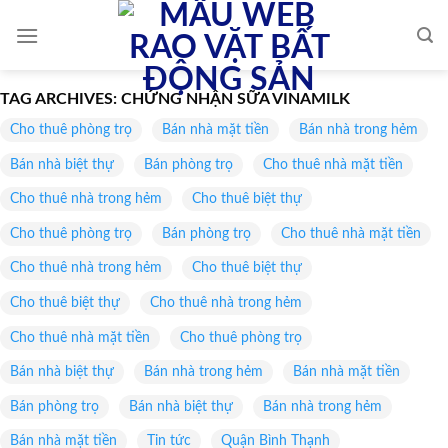
Skip
to
content
TAG ARCHIVES:
CHỨNG NHẬN SỮA VINAMILK
Cho thuê phòng trọ
Bán nhà mặt tiền
Bán nhà trong hẻm
Bán nhà biệt thự
Bán phòng trọ
Cho thuê nhà mặt tiền
Cho thuê nhà trong hẻm
Cho thuê biệt thự
Cho thuê phòng trọ
Bán phòng trọ
Cho thuê nhà mặt tiền
Cho thuê nhà trong hẻm
Cho thuê biệt thự
Cho thuê biệt thự
Cho thuê nhà trong hẻm
Cho thuê nhà mặt tiền
Cho thuê phòng trọ
Bán nhà biệt thự
Bán nhà trong hẻm
Bán nhà mặt tiền
Bán phòng trọ
Bán nhà biệt thự
Bán nhà trong hẻm
Bán nhà mặt tiền
Tin tức
Quận Bình Thạnh