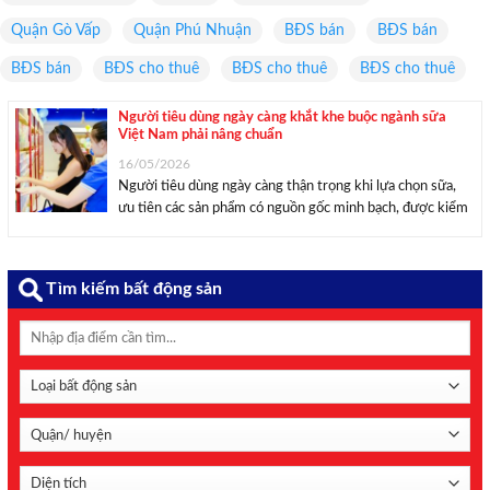
Quận Gò Vấp
Quận Phú Nhuận
BĐS bán
BĐS bán
BĐS bán
BĐS cho thuê
BĐS cho thuê
BĐS cho thuê
Người tiêu dùng ngày càng khắt khe buộc ngành sữa
Việt Nam phải nâng chuẩn
16/05/2026
Người tiêu dùng ngày càng thận trọng khi lựa chọn sữa,
ưu tiên các sản phẩm có nguồn gốc minh bạch, được kiểm
chứng và ghi nhận bởi các tổ chức uy tín quốc tế. Người
tiêu dùng ngày càng cẩn trọng hơn trong việc ...
Tìm kiếm bất động sản