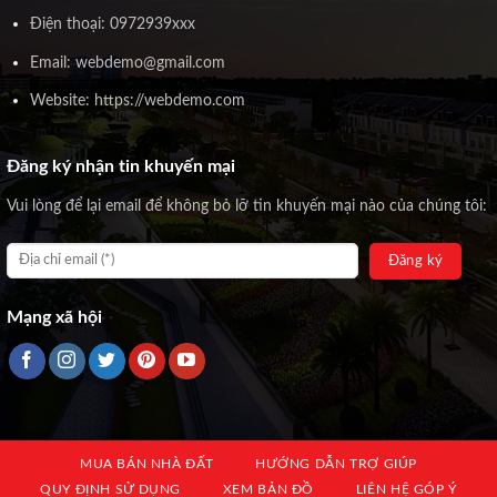
Điện thoại: 0972939xxx
Email: webdemo@gmail.com
Website: https://webdemo.com
Đăng ký nhận tin khuyến mại
Vui lòng để lại email để không bỏ lỡ tin khuyến mại nào của chúng tôi:
Mạng xã hội
MUA BÁN NHÀ ĐẤT
HƯỚNG DẪN TRỢ GIÚP
QUY ĐỊNH SỬ DỤNG
XEM BẢN ĐỒ
LIÊN HỆ GÓP Ý