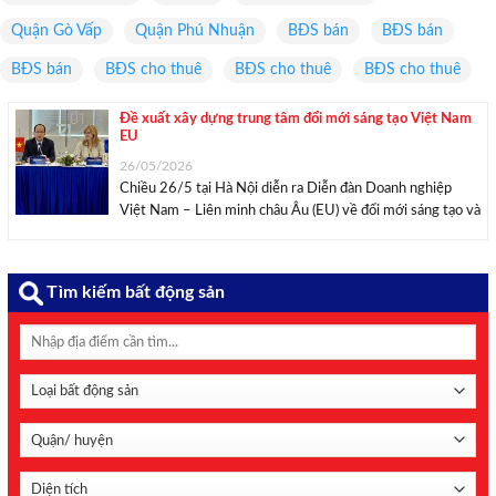
Quận Gò Vấp
Quận Phú Nhuận
BĐS bán
BĐS bán
BĐS bán
BĐS cho thuê
BĐS cho thuê
BĐS cho thuê
Đề xuất xây dựng trung tâm đổi mới sáng tạo Việt Nam
EU
26/05/2026
Chiều 26/5 tại Hà Nội diễn ra Diễn đàn Doanh nghiệp
Việt Nam – Liên minh châu Âu (EU) về đổi mới sáng tạo và
đầu tư bền vững. Sự kiện nằm trong khuôn khổ chuyến
thăm và làm việc chính thức tại Việt Nam ...
Tìm kiếm bất động sản