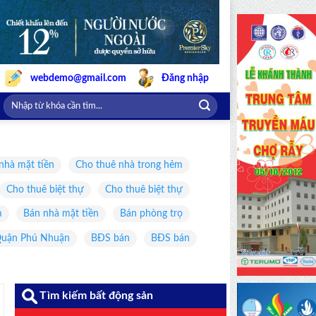
webdemo@gmail.com
Đăng nhập
nhà mặt tiền
Cho thuê nhà trong hẻm
Cho thuê biệt thự
Cho thuê biệt thự
m
Bán nhà mặt tiền
Bán phòng trọ
uận Phú Nhuận
BĐS bán
BĐS bán
Tìm kiếm bất động sản