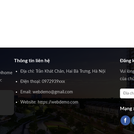
Thông tin liên hệ
Đăng k
Địa chỉ: Trần Khát Chân, Hai Bà Trưng, Hà Nội
Vui lòn
vihome
của chú
y:
Điện thoại: 0972939xxx
Email: webdemo@gmail.com
Website: https://webdemo.com
Mạng x