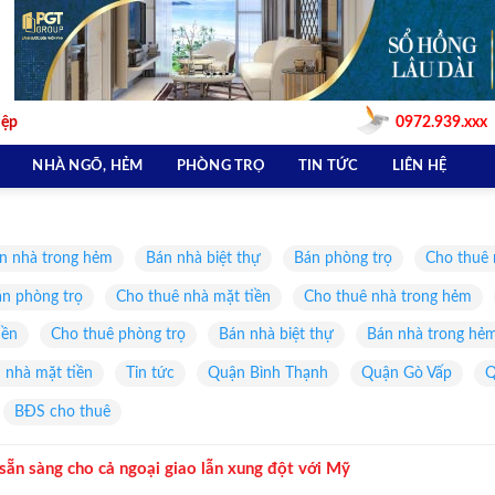
iệp
0972.939.xxx
NHÀ NGÕ, HẺM
PHÒNG TRỌ
TIN TỨC
LIÊN HỆ
n nhà trong hẻm
Bán nhà biệt thự
Bán phòng trọ
Cho thuê 
n phòng trọ
Cho thuê nhà mặt tiền
Cho thuê nhà trong hẻm
iền
Cho thuê phòng trọ
Bán nhà biệt thự
Bán nhà trong hẻ
 nhà mặt tiền
Tin tức
Quận Bình Thạnh
Quận Gò Vấp
Q
BĐS cho thuê
 sẵn sàng cho cả ngoại giao lẫn xung đột với Mỹ