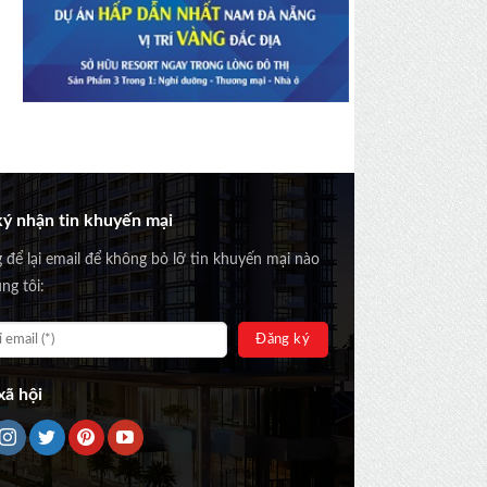
ý nhận tin khuyến mại
g để lại email để không bỏ lỡ tin khuyến mại nào
ng tôi:
ã hội